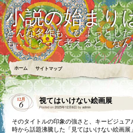
小説の始まり
どんな名作も、ひょっとした
も…！？って考えると、なん
ホーム
サイトマップ
視てはいけない絵画展
12月
6
Posted on
2025年12月6日
by
admin
そのタイトルの印象の強さと、キービジュア
時から話題沸騰した「見てはいけない絵画展