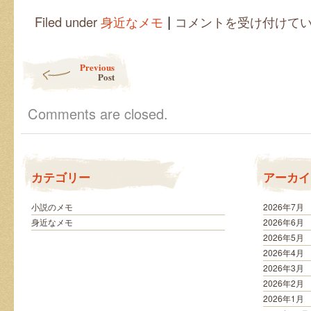
|
視
Filed under
身近なメモ
コメントを受け付けて
て
は
い
Post navigation
Previous
け
Post
な
い
絵
Comments are closed.
画
展
は
カテゴリー
アーカイ
小説のメモ
2026年7月
身近なメモ
2026年6月
2026年5月
2026年4月
2026年3月
2026年2月
2026年1月