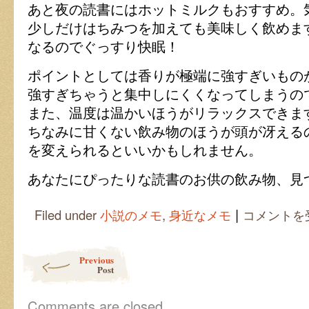
あと夜の読書にはホットミルクもおすすめ。
少しだけはちみつを加えても美味しく飲めま
なるのでぐっすり快眠！
ポイントとしては香りが極端に強すぎいもの
強すぎちゃうと集中しにくくなってしまうの
また、温度は温かいほうがリラックスできま
ちなみに甘くない飲み物のほうが頭が冴える
を変えられるといいかもしれません。
あなたにぴったりな読書のお供の飲み物、見
|
読
Filed under
小説のメモ
,
身近なメモ
コメントを
書
に
ぴ
Post navigation
Previous
っ
Post
た
り
な
Comments are closed.