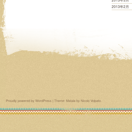
2013年2月
Proudly powered by WordPress
|
Theme: Matala by
Nicolo Volpato
.