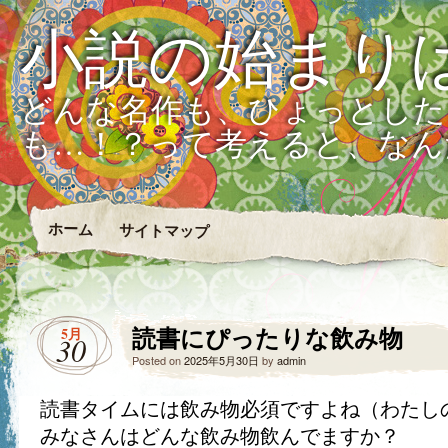
小説の始まり
どんな名作も、ひょっとした
も…！？って考えると、なん
ホーム
サイトマップ
読書にぴったりな飲み物
5月
30
Posted on
2025年5月30日
by
admin
読書タイムには飲み物必須ですよね（わたし
みなさんはどんな飲み物飲んでますか？