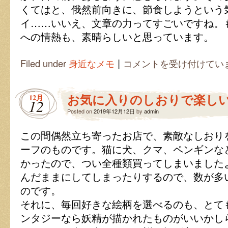
くてはと、俄然前向きに、節食しようという
イ……いいえ、文章の力ってすごいですね。
への情熱も、素晴らしいと思っています。
|
食
Filed under
身近なメモ
コメントを受け付けてい
の
エ
ッ
お気に入りのしおりで楽し
12月
セ
12
イ
Posted on
2019年12月12日
by
admin
は、
胃
この間偶然立ち寄ったお店で、素敵なしおり
痛
に
ーフのものです。猫に犬、クマ、ペンギンな
効
かったので、つい全種類買ってしまいました
果
あ
んだままにしてしまったりするので、数が多
り？
のです。
は
それに、毎回好きな絵柄を選べるのも、とて
ンタジーなら妖精が描かれたものがいいかし