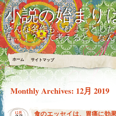
小説の始まり
どんな名作も、ひょっとした
も…！？って考えると、なん
ホーム
サイトマップ
Monthly Archives:
12月 2019
食のエッセイは、胃痛に効
12月