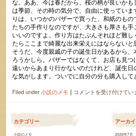
な。ああ、今は春だから、桜の柄が良いかも
は季節、その時の気分で、自由に使っていま
りは、いつかのバザーで買った、和紙のもの
たちの手作りなのですが、大きさも厚さも手
いいのですよ。作り方はたぶんそれほど難し
たらここまで綺麗な出来栄えにはならないと
そうだ、今度親戚の子の誕生日があるから、
ろうかしら。バザーではなくて、お店も見つ
遠いからあまり行かないのだけれど、誕生日
な気がします。ついでに自分の分も購入して
|
お
Filed under
小説のメモ
コメントを受け付けてい
気
に
入
り
の
カテゴリー
アーカイ
し
お
り
小説のメモ
2026年7月