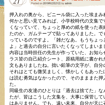
21
Posted on
2019年2月21日
by
admin
押入れの奥から、ビニール袋に入った埃まみ
何かと思い見てみれば、小学校時代の文集で
くなっていて、ちょっと厚めの紙を使った表
たのか、ガムテープで貼ってありました。で
っているのですよ。「雑だなあ。もうちょっ
よ」と過去の自分に言いたくなってしまいま
内容は当時担任の先生が作っていた、お知ら
ラス皆の自己紹介シート、原稿用紙に書かれ
文もありましたね。拙い鉛筆の文字が、自分
それはとても微笑ましく、懐かしくもあった
は読む勇気はなかったので、そのまままた押
た。
同級生の友達のひとりは「過去は捨てた」な
たが、皆はこうした文集を、大事に保管して
はありません。でも、遠い未来、自分が天に