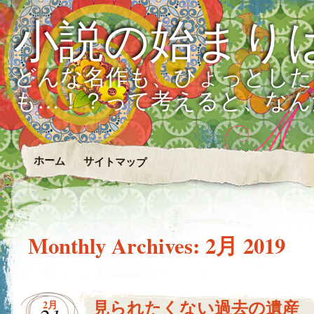
小説の始まり
どんな名作も、ひょっとした
も…！？って考えると、なん
ホーム
サイトマップ
Monthly Archives:
2月 2019
見られたくない過去の遺産
2月