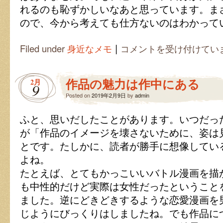
れるのも恥ずかしいなあと思っています。ま
ので、今から考えても仕方ないのはわかって
|
見
Filed under
身近なメモ
コメントを受け付けてい
ら
れ
た
作品の魅力は作中にある
2月
く
9
な
Posted on
2019年2月9日
by
admin
い
過
ふと、思いだしたことがあります。いつだっ
去
の
が「作品のイメージを壊さないために、姿は
遺
とです。たしかに、読者が勝手に想像してい
産
は
よね。
たとえば、とてもかっこいいバトル漫画を描
も中性的だけど実際は女性だったということ
ました。逆にどきどきするような恋愛漫画を
じようにびっくりはしましたね。でも作品に