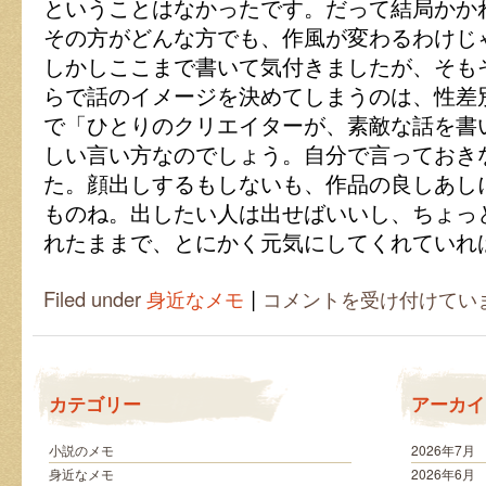
ということはなかったです。だって結局かか
その方がどんな方でも、作風が変わるわけじ
しかしここまで書いて気付きましたが、そも
らで話のイメージを決めてしまうのは、性差
で「ひとりのクリエイターが、素敵な話を書
しい言い方なのでしょう。自分で言っておき
た。顔出しするもしないも、作品の良しあし
ものね。出したい人は出せばいいし、ちょっ
れたままで、とにかく元気にしてくれていれ
|
作
Filed under
身近なメモ
コメントを受け付けてい
品
の
魅
力
は
カテゴリー
アーカイ
作
中
に
小説のメモ
2026年7月
あ
身近なメモ
2026年6月