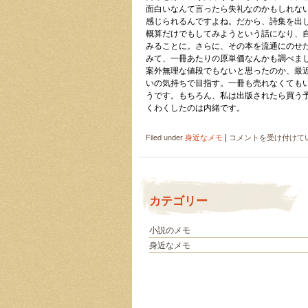
面白いなんて言ったら失礼なのかもしれな
感じられるんですよね。だから、詩集を出
概算だけでもしてみようという話になり、
みることに。さらに、その本を流通にのせ
みて、一冊あたりの原単価なんかも調べまし
案外無理な値段でもないと思ったのか、最
いの気持ちで目指す。一冊も売れなくても
うです。もちろん、私は出版されたら買う
くわくしたのは内緒です。
|
友
Filed under
身近なメモ
コメントを受け付けて
達
の
詩
集
カテゴリー
出
版
計
小説のメモ
画
身近なメモ
は