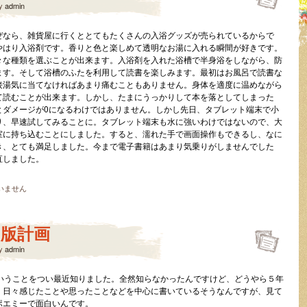
y
admin
ぜなら、雑貨屋に行くととてもたくさんの入浴グッズが売られているからで
やはり入浴剤です。香りと色と楽しめて透明なお湯に入れる瞬間が好きです。
々な種類を選ぶことが出来ます。入浴剤を入れた浴槽で半身浴をしながら、防
ます。そして浴槽のふたを利用して読書を楽しみます。最初はお風呂で読書な
接湯気に当てなければあまり痛むこともありません。身体を適度に温めながら
て読むことが出来ます。しかし、たまにうっかりして本を落としてしまった
とダメージが0になるわけではありません。しかし先日、タブレット端末で小
り、早速試してみることに。タブレット端末も水に強いわけではないので、大
室に持ち込むことにしました。すると、濡れた手で画面操作もできるし、なに
き、とても満足しました。今まで電子書籍はあまり気乗りがしませんでした
直しました。
いません
出版計画
y
admin
ということをつい最近知りました。全然知らなかったんですけど、どうやら５年
。日々感じたことや思ったことなどを中心に書いているそうなんですが、見て
ポエミーで面白いんです。