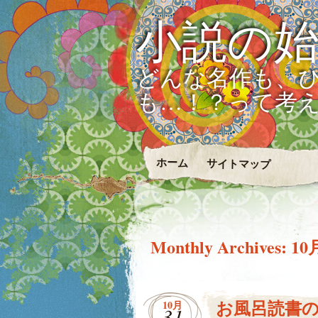
小説の
どんな名作も、
も…！？って考
ホーム
サイトマップ
Monthly Archives:
10
お風呂読書
10月
31