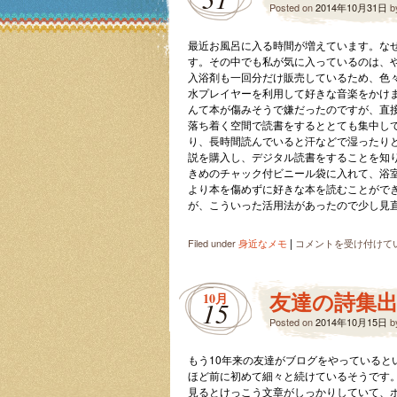
Posted on
2014年10月31日
b
最近お風呂に入る時間が増えています。な
す。その中でも私が気に入っているのは、
入浴剤も一回分だけ販売しているため、色
水プレイヤーを利用して好きな音楽をかけ
んて本が傷みそうで嫌だったのですが、直
落ち着く空間で読書をするととても集中し
り、長時間読んでいると汗などで湿ったり
説を購入し、デジタル読書をすることを知
きめのチャック付ビニール袋に入れて、浴
より本を傷めずに好きな本を読むことがで
が、こういった活用法があったので少し見
|
お
Filed under
身近なメモ
コメントを受け付けて
風
呂
読
友達の詩集
10月
15
書
Posted on
の
2014年10月15日
b
す
す
もう10年来の友達がブログをやっている
め
ほど前に初めて細々と続けているそうです
は
見るとけっこう文章がしっかりしていて、