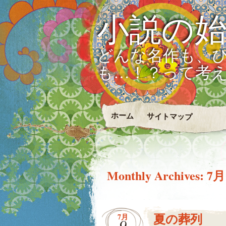
小説の
どんな名作も、
も…！？って考
ホーム
サイトマップ
Monthly Archives:
7月
夏の葬列
7月
9