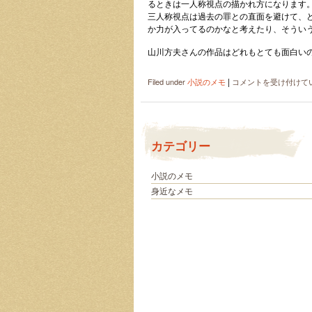
るときは一人称視点の描かれ方になります
三人称視点は過去の罪との直面を避けて、
か力が入ってるのかなと考えたり、そうい
山川方夫さんの作品はどれもとても面白い
|
夏
Filed under
小説のメモ
コメントを受け付けて
の
葬
列
は
カテゴリー
小説のメモ
身近なメモ