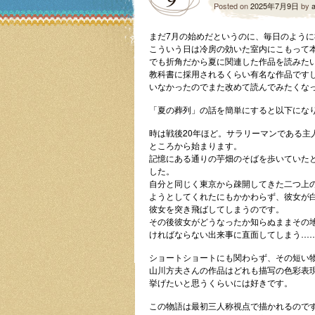
Posted on
2025年7月9日
by
まだ7月の始めだというのに、毎日のように
こういう日は冷房の効いた室内にこもって
でも折角だから夏に関連した作品を読みた
教科書に採用されるくらい有名な作品です
いなかったのでまた改めて読んでみたくな
「夏の葬列」の話を簡単にすると以下にな
時は戦後20年ほど。サラリーマンである
ところから始まります。
記憶にある通りの芋畑のそばを歩いていた
した。
自分と同じく東京から疎開してきた二つ上
ようとしてくれたにもかかわらず、彼女が
彼女を突き飛ばしてしまうのです。
その後彼女がどうなったか知らぬままその
ければならない出来事に直面してしまう…
ショートショートにも関わらず、その短い
山川方夫さんの作品はどれも描写の色彩表
挙げたいと思うくらいには好きです。
この物語は最初三人称視点で描かれるので