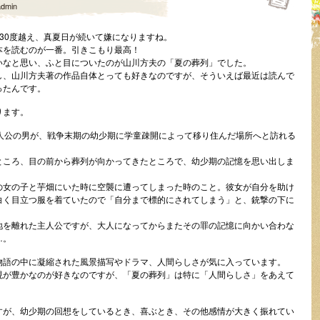
admin
30度越え、真夏日が続いて嫌になりますね。
本を読むのが一番。引きこもり最高！
いなと思い、ふと目についたのが山川方夫の「夏の葬列」でした。
し、山川方夫著の作品自体とっても好きなのですが、そういえば最近は読んで
ったんです。
ります。
主人公の男が、戦争末期の幼少期に学童疎開によって移り住んだ場所へと訪れる
ところ、目の前から葬列が向かってきたところで、幼少期の記憶を思い出しま
の女の子と芋畑にいた時に空襲に遭ってしまった時のこと。彼女が自分を助け
白く目立つ服を着ていたので「自分まで標的にされてしまう」と、銃撃の下に
地を離れた主人公ですが、大人になってからまたその罪の記憶に向かい合わな
…。
物語の中に凝縮された風景描写やドラマ、人間らしさが気に入っています。
現が豊かなのが好きなのですが、「夏の葬列」は特に「人間らしさ」をあえて
すが、幼少期の回想をしているとき、喜ぶとき、その他感情が大きく振れてい