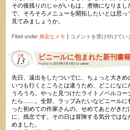
その後残りのじゃがいもは、煮物になりまし
で、そろそろメニューを開拓したいとは思っ
見てみましょうか。
|
じ
Filed under
身近なメモ
コメントを受け付けてい
ゃ
が
い
ビニールに包まれた新刊書
7月
も
13
に
Posted on
2015年7月13日
by
admin
歴
史
先日、遠出をしたついでに、ちょっと大きめ
あ
り
いつも行くところとは違うため、どこになに
は
うろうろ。やっと見つけたライトノベルコー
たら……。全部、ラップみたいなビニールに
った初めての作家さんの、せめてあとがきだ
に、残念です。その日は冒険する気分ではな
めました。