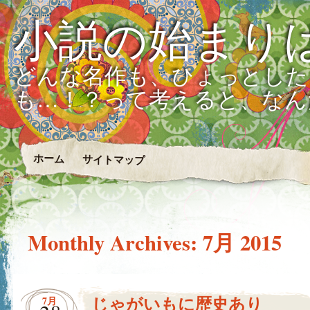
小説の始まり
どんな名作も、ひょっとした
も…！？って考えると、なん
ホーム
サイトマップ
Monthly Archives:
7月 2015
じゃがいもに歴史あり
7月