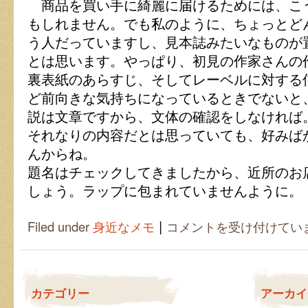
商品を買い手に綺麗に届けるためには、こ
もしれません。でも私のように、ちょっとど
う人だっていますし、見本誌みたいなものが
とは思います。やっぱり、初見の作家さんの
裏表紙のあらすじ、そしてレーベルに対する
ど前向きな気持ちになっているときでないと
説は文章ですから、文体の確認をしなければ
それなりの内容だとは思っていても、好みば
んからね。
題名はチェックしてきましたから、近所のお
しょう。ラップに包まれていませんように。
|
ビ
Filed under
身近なメモ
コメントを受け付けてい
ニ
ー
ル
に
包
カテゴリー
アーカイ
ま