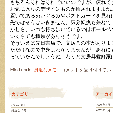
もちろんそれはそれでいいのですが、疲れて
お気に入りのデザインものが癒されますよね
置いてあるぬいぐるみやポストカードを見れ
先ではそうはいきません。気分転換も兼ねて
かしら。いつも持ち歩いているのはボールペ
いくらでも種類がありそうです。
そういえば先日書店で、文房具の本がありま
ただけなので中身はわかりませんが、あれに
っていたんでしょうね。わりと文房具愛好家
|
オ
Filed under
身近なメモ
コメントを受け付けてい
リ
ジ
ナ
ル
文
カテゴリー
アーカイ
具
で
癒
小説のメモ
2026年7月
さ
身近なメモ
2026年6月