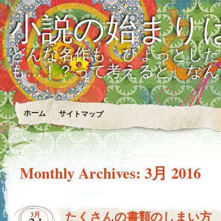
小説の始まり
どんな名作も、ひょっとした
も…！？って考えると、なん
ホーム
サイトマップ
Monthly Archives:
3月 2016
たくさんの書類のしまい方
3月