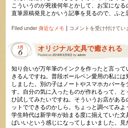
こういうのが死後何年とかして、お宝になる
直筆原稿発見とかいう記事を見るので、ふと
|
た
Filed under
身近なメモ
コメントを受け付けてい
く
さ
ん
オリジナル文具で癒される
3月
の
6
書
Posted on
2016年3月6日
by
admin
類
の
知り合いが万年筆のインクを作ったと言って
し
ま
きるんですね。普段ボールペン愛用の私には
い
しました。別の子はノートやスマホカバーを
方
は
す。自分の気に入ったものが作れるって、と
ひ試してみたいですね。そういうお店がある
ットでできるのかしら。ちょっと調べてみよ
学生時代は新学年が始まる度に揃えていた文
ばいいという感じになってしまいました。見