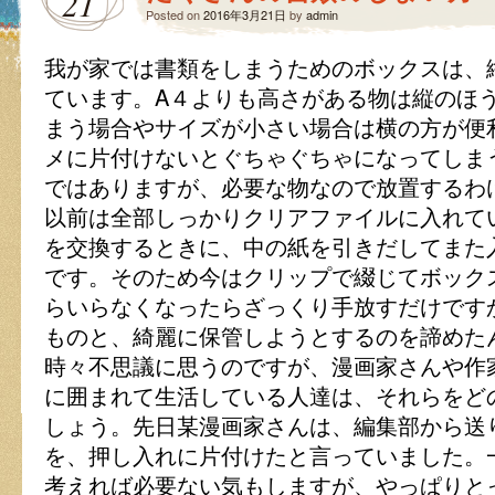
21
Posted on
2016年3月21日
by
admin
我が家では書類をしまうためのボックスは、
ています。A４よりも高さがある物は縦のほ
まう場合やサイズが小さい場合は横の方が便
メに片付けないとぐちゃぐちゃになってしま
ではありますが、必要な物なので放置するわ
以前は全部しっかりクリアファイルに入れて
を交換するときに、中の紙を引きだしてまた
です。そのため今はクリップで綴じてボック
らいらなくなったらざっくり手放すだけです
ものと、綺麗に保管しようとするのを諦めた
時々不思議に思うのですが、漫画家さんや作
に囲まれて生活している人達は、それらをど
しょう。先日某漫画家さんは、編集部から送
を、押し入れに片付けたと言っていました。
考えれば必要ない気もしますが、やっぱりと