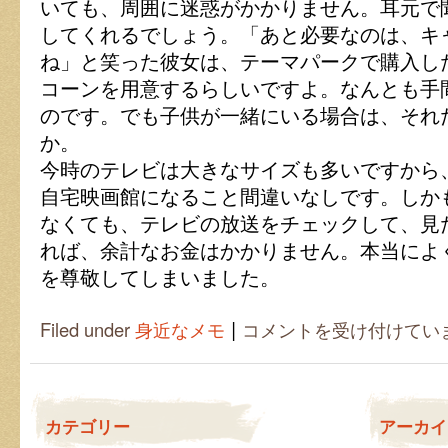
いても、周囲に迷惑がかかりません。耳元で
してくれるでしょう。「あと必要なのは、キ
ね」と笑った彼女は、テーマパークで購入し
コーンを用意するらしいですよ。なんとも手
のです。でも子供が一緒にいる場合は、それ
か。
今時のテレビは大きなサイズも多いですから
自宅映画館になること間違いなしです。しか
なくても、テレビの放送をチェックして、見
れば、余計なお金はかかりません。本当によ
を尊敬してしまいました。
|
自
Filed under
身近なメモ
コメントを受け付けてい
室
を
映
画
館
カテゴリー
アーカイ
に