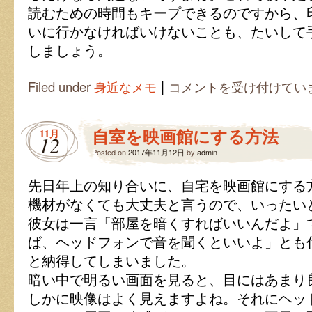
読むための時間もキープできるのですから、
いに行かなければいけないことも、たいして
しましょう。
|
就
Filed under
身近なメモ
コメントを受け付けてい
寝
前
の
自室を映画館にする方法
11月
幸
12
福
Posted on
2017年11月12日
by
admin
の
た
先日年上の知り合いに、自宅を映画館にする
め
に
機材がなくても大丈夫と言うので、いったい
は
彼女は一言「部屋を暗くすればいいんだよ」
ば、ヘッドフォンで音を聞くといいよ」とも
と納得してしまいました。
暗い中で明るい画面を見ると、目にはあまり
しかに映像はよく見えますよね。それにヘッ