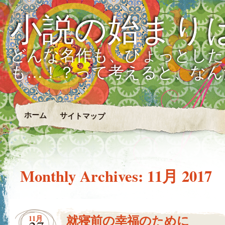
小説の始まり
どんな名作も、ひょっとした
も…！？って考えると、なん
ホーム
サイトマップ
Monthly Archives:
11月 2017
就寝前の幸福のために
11月