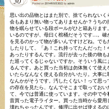
30
Posted on
2014年9月30日
by
admin
思い出の品物とはまた別で、捨てられないく
会もあまり無い物ってありませんか？うちの
物を眠らせている段ボールがひと箱あります
いるのですが、母曰く棺桶だそうです…。確
を見るのかって物が多いんですけどね。でも
したりして、「あ！これ持ってたんだった！
あったりするんです。流行が去った後の物も
た巡ってくるじゃないですか。そういう風に
るんです。あと買った当初は勿体無くて使え
いたらなんなく使える自分がいたり。大事に
なんかがそうです。汚したくない！って思っ
の存在を見たら、なんでそこまで取っておい
て、今では普通に使っています。その中で今
昔買った電子ライター。買った当時から愛用
壊れちゃったんです。修理に出せば使えるの