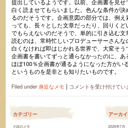
提出しているようです。以前、企画書を見せ
白く読ませてもらいました。色んな条件が決
るのだそうです。企画意図の部分では、例え
っても、長々とした文章だったり、回りくど
でもらえないのだそうで、単的に引き込む文
読むのは、常時忙しいプロデューサーさんな
白くなければ即はじかれる世界で、大変そうで
企画書を書いてずっと通らなかったのに、あ
ほぼ100％企画書が通るようになった方がい
というものを是非とも知りたいものです。
|
通
Filed under
身近なメモ
コメントを受け付けてい
る
企
画
書
を
カテゴリー
アーカイ
書
く
コ
小説のメモ
2026年7月