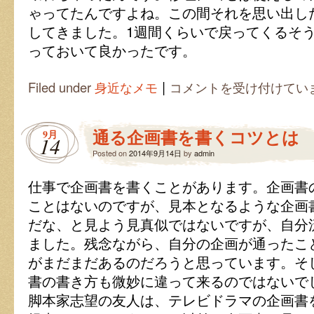
ゃってたんですよね。この間それを思い出し
してきました。1週間くらいで戻ってくるそ
っておいて良かったです。
|
思
Filed under
身近なメモ
コメントを受け付けてい
い
出
の
通る企画書を書くコツとは
9月
糠
14
床
Posted on
2014年9月14日
by
admin
は
仕事で企画書を書くことがあります。企画書
ことはないのですが、見本となるような企画
だな、と見よう見真似ではないですが、自分
ました。残念ながら、自分の企画が通ったこ
がまだまだあるのだろうと思っています。そ
書の書き方も微妙に違って来るのではないで
脚本家志望の友人は、テレビドラマの企画書