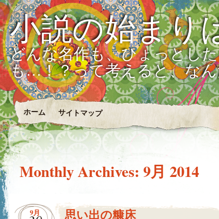
小説の始まり
どんな名作も、ひょっとした
も…！？って考えると、なん
ホーム
サイトマップ
Monthly Archives:
9月 2014
思い出の糠床
9月