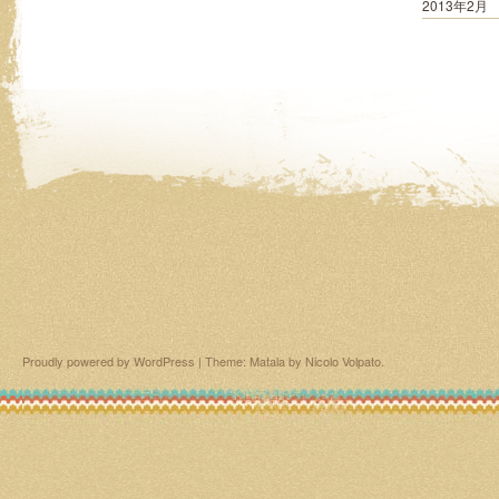
2013年2月
Proudly powered by WordPress
|
Theme: Matala by
Nicolo Volpato
.