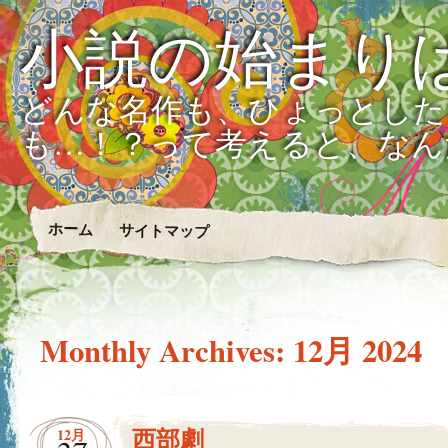
小説の始まり
どんな名作も、ひょっとした
も…！？って考えると、なん
ホーム
サイトマップ
Monthly Archives:
12月 2024
西部劇
12月