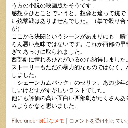
う方の小説の映画版だそうです。
感想をひとことでいうと、想像と違って銃で
い銃撃戦はありませんでした。（拳で殴り合
が）
ここから決闘というシーンがあまりにも一瞬
ろん悪い意味ではないです。これが西部の早
ぎてあっけに取られました。
西部劇に憧れるひとがいるのも納得しました
ストーリーもただの暴力的なものではなく、
しました。
「シェーンカムバック」のセリフ、あの少年
しいけどすがすがしいラストでした。
他にも評価の高い面白い西部劇がたくさんあ
みようかなと思いました。
|
西
Filed under
身近なメモ
コメントを受け付けてい
部