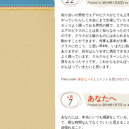
Posted on
2014年1月22日
b
知り合いの男性でエアロビクスがとても上
やっていたらしく大会にまで出場していた
カッコよく踊っておる男性の横で、エアロ
エアロビクスのことは良く知らなかったの
のです。クラスが上級のものには出られま
動かすことができます。何事も基本が大事
クラスに行こう、と思い早4年。いまだに
ありますが、自分はムリせずに満足できる
よく踊っています。クルクルとターンした
賞をもらったそうです。これからもがんば
がんばっていきたいと思います。
|
エ
Filed under
身近なメモ
コメントを受け付けて
ア
ロ
ビ
あなたへ
1月
7
ク
Posted on
ス
2014年1月7日
by
を
楽
あなたには、本当にいつも感謝をしている
し
て、暇な時間なんてなくていいと思えるこ
む
頑張れること。