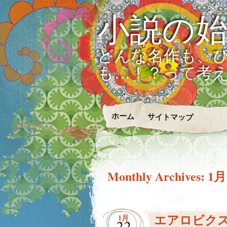
小説の
どんな名作も、
も…！？って考
ホーム
サイトマップ
Monthly Archives:
1月
エアロビク
1月
22