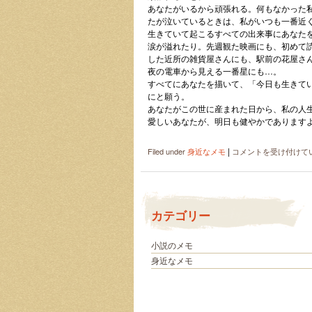
コ
あなたがいるから頑張れる。何もなかった
ツ
たが泣いているときは、私がいつも一番近
は
生きていて起こるすべての出来事にあなた
涙が溢れたり。先週観た映画にも、初めて
した近所の雑貨屋さんにも、駅前の花屋さ
夜の電車から見える一番星にも…。
すべてにあなたを描いて、「今日も生きて
にと願う。
あなたがこの世に産まれた日から、私の人
愛しいあなたが、明日も健やかであります
|
あ
Filed under
身近なメモ
コメントを受け付けて
な
た
へ
は
カテゴリー
小説のメモ
身近なメモ