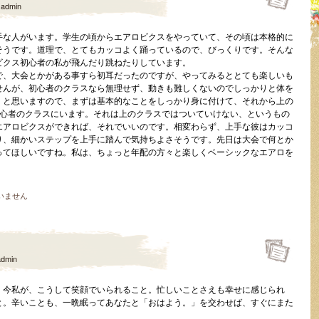
y
admin
手な人がいます。学生の頃からエアロビクスをやっていて、その頃は本格的に
そうです。道理で、とてもカッコよく踊っているので、びっくりです。そんな
ビクス初心者の私が飛んだり跳ねたりしています。
で、大会とかがある事すら初耳だったのですが、やってみるととても楽しいも
せんが、初心者のクラスなら無理せず、動きも難しくないのでしっかりと体を
、と思いますので、まずは基本的なことをしっかり身に付けて、それから上の
初心者のクラスにいます。それは上のクラスではついていけない、というもの
エアロビクスができれば、それでいいのです。相変わらず、上手な彼はカッコ
り、細かいステップを上手に踏んで気持ちよさそうです。先日は大会で何とか
ってほしいですね。私は、ちょっと年配の方々と楽しくベーシックなエアロを
いません
admin
。今私が、こうして笑顔でいられること。忙しいことさえも幸せに感じられ
と。辛いことも、一晩眠ってあなたと「おはよう。」を交わせば、すぐにまた