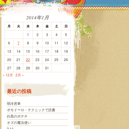
2014年1月
月
火
水
木
金
土
日
1
2
3
4
5
6
7
8
9
10
11
12
13
14
15
16
17
18
19
20
21
22
23
24
25
26
27
28
29
30
31
« 12月
2月 »
最近の投稿
弱冷房車
ポモドーロ・テクニックで読書
白黒のポテチ
オズの魔法使い
3.11