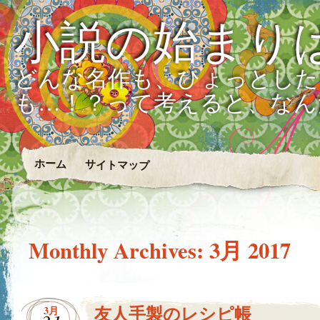
小説の始まり
どんな名作も、ひょっとした
も…！？って考えると、なん
ホーム
サイトマップ
Monthly Archives:
3月 2017
友人手製のレシピ帳
3月