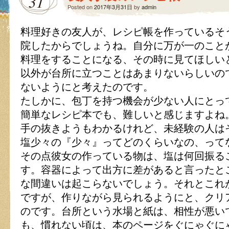
31
Posted on
2017年3月31日
by
admin
料理好きの友人が、レシピ帳を作っているそ
院したからでしょうね。自分に万が一のこと
料理をすることになる、その時に見てほしい
以外が台所に立つことはあまりないらしいの
ないようにと考えたのです。
たしかに、包丁を持つ機会が少ない人にとっ
簡単なレシピ本でも、難しいと感じますよね
手の抜きようもわかるけれど、未経験の人は
塩少々の『少々』ってどのくらいなの、って
その点彼女の作っている物は、塩は何回振る
す。容器によって出方に差があると言ったと
な間違いは起こらないでしょう。それとこれ
ですが、作りながら見られるようにと、クリ
のです。台所という水場と紙は、相性が悪い
も、慣れない頃は、本のページをぐにゃぐに