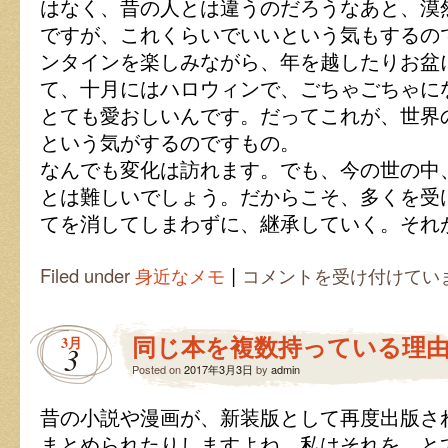
はなく、昔の人とは違うのだろうなあと、漠
ですが、これくらいでいいという気もするの
ンタインを楽しみながら、年を越したりお盆
て、十月にはハロウィンで、ごちゃごちゃに
とても愛おしいんです。だってこれが、世界
という気がするのですもの。
なんでも変化は訪れます。でも、今の世の中
とは難しいでしょう。だからこそ、多くを受
てを消してしまわずに、継承していく。それ
|
今
Filed under
身近なメモ
コメントを受け付けてい
に
残
る
同じ本を複数持っている理
3月
日
3
本
Posted on
2017年3月3日
by
admin
文
化
昔の小説や漫画が、新装版として再度出版さ
は
まとめられたりしますよね。私はそれを、と