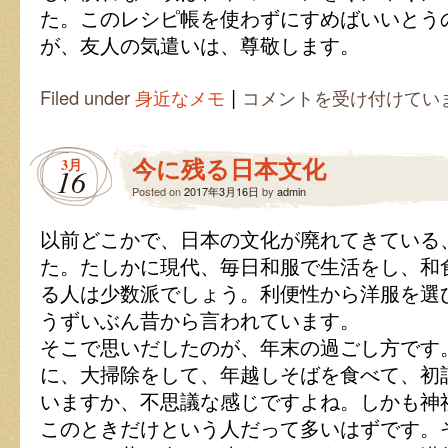
た。このレシピ帳を使わずにすめばいいとう
が、友人の気遣いは、尊敬します。
|
友
Filed under
身近なメモ
コメントを受け付けてい
人
手
製
今に残る日本文化
3月
の
16
レ
Posted on
2017年3月16日
by
admin
シ
ピ
以前どこかで、日本の文化が廃れてきている
帳
は
た。たしかに現代、毎日和服で生活をし、和
る人は少数派でしょう。利便性から洋服を選
うずいぶん昔から言われています。
そこで思いだしたのが、年末の過ごし方です
に、大掃除をして、年越しそばを食べて、初
いますか、不思議な感じですよね。しかも神
このときだけという人だって多いはずです。