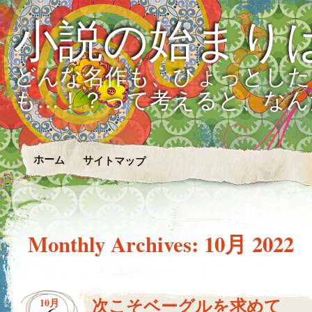
小説の始まり
どんな名作も、ひょっとした
も…！？って考えると、なん
ホーム
サイトマップ
Monthly Archives:
10月 2022
次こそベーグルを求めて
10月