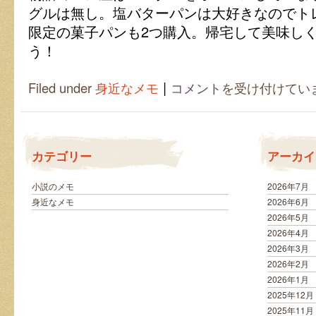
グルは無し。塩バターパンは大好きなのでト
限定の菓子パンも2つ購入。帰宅して美味し
う！
|
次
Filed under
身近なメモ
コメントを受け付けてい
こ
そ
ベ
ー
グ
カテゴリー
アーカイ
ル
を
求
小説のメモ
2026年7月
め
身近なメモ
2026年6月
て
2026年5月
は
2026年4月
2026年3月
2026年2月
2026年1月
2025年12月
2025年11月