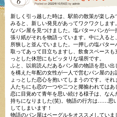
6
Posted on
2022年10月6日
by
admin
新しく引っ越した時は、駅前の散策が楽しみ
みると、新しい発見があってワクワクします
なパン屋を見つけました。塩バターパンが一
張り紙がそれを物語っています。中に入ると
所狭しと並んでいました。一押しの塩バター
取ってあって目立ちますし、飲食スペースも
っとした休憩にもピッタリな場所です。
ふと、以前読んだあるパン屋の物語を思い出
を構えた年配の女性が一人で営むパン屋のお
ょっとした恋心を抱いてしまうのです。それ
人たちにも恋の一つや二つと揶揄われてはあ
恋に目覚めて青年を思い続ける様子は、なん
持ちになりました(笑)。物語の行方は……思
してしまいます！
物語のパン屋はベーグルをオススメしていま