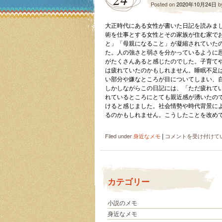
Posted on
2020年10月24日
b
大正時代にある女性が書いた日記を読みま
術を仕事とする女性とその家族が住む家で
と」「母親になること」が凝縮されていた
た。人の強さと弱さを分かっているように
がたくさんあると感じたのでした。子育て
は疲れていたのかもしれません。睡眠不足
い部分や嫌なところが目についてしまい、
しかしながらこの日記には、「ただ疲れて
れているところにとても親近感が湧いたの
けると感じました。社会情勢や時代背景に
るのかもしれません。こうしたことを改め
|
大
Filed under
身近なメモ
コメントを受け付けて
正
時
代
の
カテゴリー
日
記
か
小説のメモ
ら
身近なメモ
知