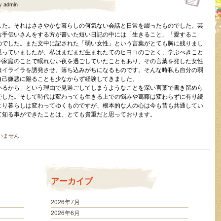
y
admin
した。それはささやかな暮らしの何気ない会話と日常を綴ったものでした。芸
お手伝いさんをする方が書いた短い日記の中には「生きること」「愛するこ
のでした。また文中に記された「弱い女性」という言葉がとても胸に残りまし
思っていましたが、私はまだまだ生まれたてのヒヨコのごとく、学ぶべきこと
や家庭のことで眠れない夜を過ごしていたこともあり、その言葉を発した女性
はイライラを誘発させ、落ち込みがちになるものです。そんな時私も自分の弱
自己嫌悪に陥ることも少なからず経験してきました。
いるから」という理由で見過ごしてしまうようなことを深い言葉で書き留めら
でした。そして時代は変わっても生きる上での悩みや葛藤は変わらずに有り続
より暮らしは変わってゆくものですが、根本的な人の心は今も昔も共通してい
て知る事ができたことは、とても貴重だと思っております。
いません
アーカイブ
2026年7月
2026年6月