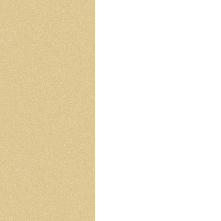
る
女
性
の
こ
と
は