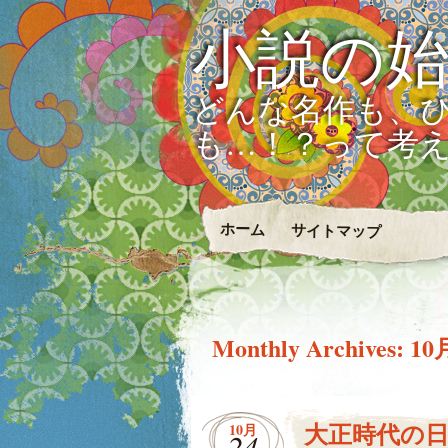
小説の
どんな名作も、
も…！？って考
ホーム
サイトマップ
Monthly Archives:
10
大正時代の
10月
24