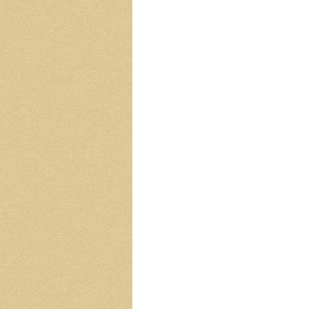
シ
ピ
は