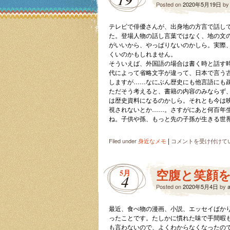
Posted on
2020年5月19日
b
テレビで俳優さんが、出身地の方言で話し
た。登場人物の話し言葉ではなく、地の文
がいいから、やっぱりないのかしら。実際
くいのかもしれません。
そういえば、外国語の場合は書く時と話す
代によって省略文字が違って、日本で言う
しますが……なにぶん歴史にも他言語にも
ただそう考えると、書籍の内容のみならず
は歴史資料になるのかしら。それとも今は
視されないとか……。さすがにあと何百年
ね。子供や孫、もっと先の子孫が生きる世
|
文
Filed under
身近なメモ
コメントを受け付けて
語
表
現
空腹と笑顔
5月
4
も
Posted on
歴
2020年5月4日
by
史
を
最近、食べ物の漫画、小説、エッセイばか
示
ったことです。たしかに慣れた味で手間暇
す？
も言わないので、よくわからなくなったの