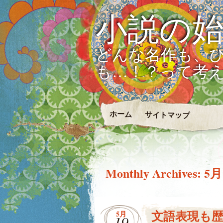
小説の
どんな名作も、
も…！？って考
ホーム
サイトマップ
Monthly Archives:
5月
文語表現も
5月
19