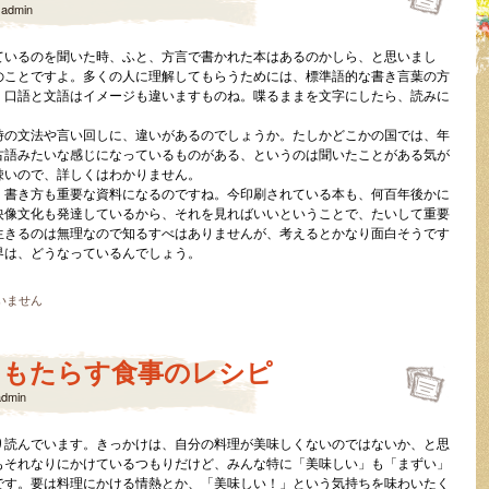
y
admin
ているのを聞いた時、ふと、方言で書かれた本はあるのかしら、と思いまし
のことですよ。多くの人に理解してもらうためには、標準語的な書き言葉の方
、口語と文語はイメージも違いますものね。喋るままを文字にしたら、読みに
時の文法や言い回しに、違いがあるのでしょうか。たしかどこかの国では、年
古語みたいな感じになっているものがある、というのは聞いたことがある気が
疎いので、詳しくはわかりません。
、書き方も重要な資料になるのですね。今印刷されている本も、何百年後かに
映像文化も発達しているから、それを見ればいいということで、たいして重要
生きるのは無理なので知るすべはありませんが、考えるとかなり面白そうです
界は、どうなっているんでしょう。
いません
をもたらす食事のレシピ
admin
り読んでいます。きっかけは、自分の料理が美味しくないのではないか、と思
もそれなりにかけているつもりだけど、みんな特に「美味しい」も「まずい」
です。要は料理にかける情熱とか、「美味しい！」という気持ちを味わいたく