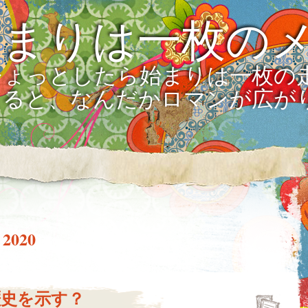
始まりは一枚の
ひょっとしたら始まりは一枚の
えると、なんだかロマンが広が
 2020
歴史を示す？