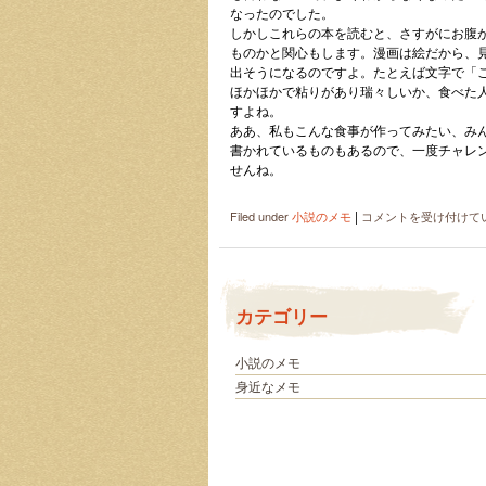
は
なったのでした。
しかしこれらの本を読むと、さすがにお腹
ものかと関心もします。漫画は絵だから、
出そうになるのですよ。たとえば文字で「
ほかほかで粘りがあり瑞々しいか、食べた
すよね。
ああ、私もこんな食事が作ってみたい、み
書かれているものもあるので、一度チャレ
せんね。
|
空
Filed under
小説のメモ
コメントを受け付けて
腹
と
笑
顔
カテゴリー
を
も
た
小説のメモ
ら
身近なメモ
す
食
事
の
レ