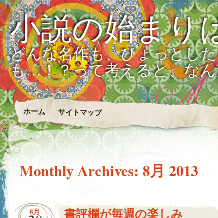
小説の始まり
どんな名作も、ひょっとした
も…！？って考えると、なん
ホーム
サイトマップ
Monthly Archives:
8月 2013
書評欄が毎週の楽しみ
8月