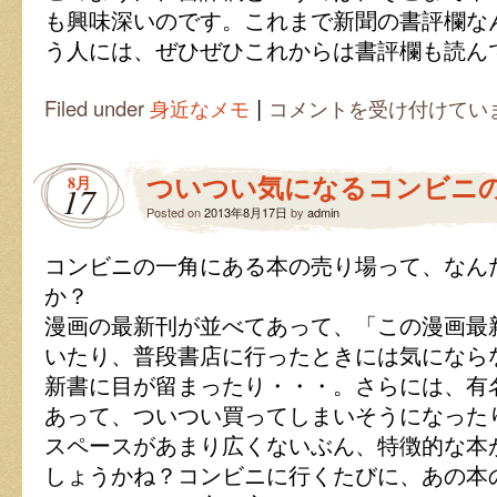
も興味深いのです。これまで新聞の書評欄な
う人には、ぜひぜひこれからは書評欄も読ん
|
書
Filed under
身近なメモ
コメントを受け付けてい
評
欄
が
ついつい気になるコンビニ
8月
毎
17
週
Posted on
2013年8月17日
by
admin
の
楽
コンビニの一角にある本の売り場って、なん
し
み
か？
は
漫画の最新刊が並べてあって、「この漫画最
いたり、普段書店に行ったときには気になら
新書に目が留まったり・・・。さらには、有
あって、ついつい買ってしまいそうになった
スペースがあまり広くないぶん、特徴的な本
しょうかね？コンビニに行くたびに、あの本