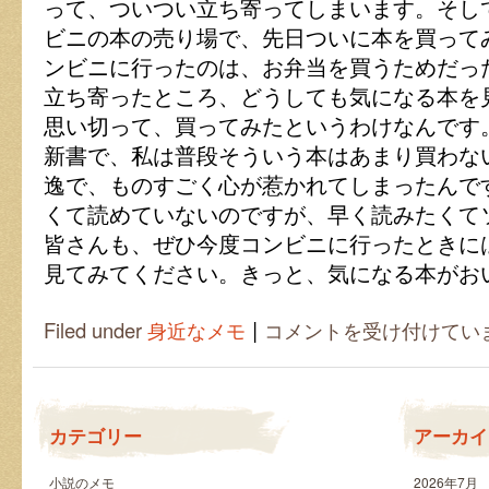
って、ついつい立ち寄ってしまいます。そし
ビニの本の売り場で、先日ついに本を買って
ンビニに行ったのは、お弁当を買うためだっ
立ち寄ったところ、どうしても気になる本を
思い切って、買ってみたというわけなんです
新書で、私は普段そういう本はあまり買わな
逸で、ものすごく心が惹かれてしまったんで
くて読めていないのですが、早く読みたくて
皆さんも、ぜひ今度コンビニに行ったときに
見てみてください。きっと、気になる本がお
|
つ
Filed under
身近なメモ
コメントを受け付けてい
い
つ
い
気
に
カテゴリー
アーカイ
な
る
コ
小説のメモ
2026年7月