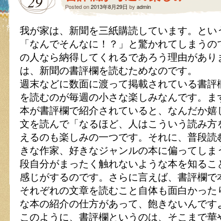
29
Posted on
2013年8月29日
by
admin
我が家は、新聞を三紙購読しています。とい
「なんでそんなに！？」と驚かれてしまうの
の人なら納得してくれるであろう理由があり
は、新聞の書評欄を読むためなのです。
週末などに数面に渡って掲載されている書評
を読むのが毎週の小さな楽しみなんです。ま
本が書評欄で紹介されていると、なんだか嬉
文を読んで「なるほど、人はこういう読み方
えるのも楽しみの一つです。それに、普段読
きな作家、好きなジャンルの本に偏ってしま
段自分がまったく触れないような本を知るこ
感じがするのです。さらに言えば、書評欄で
それぞれの文章を読むこと自体も面白かった
な本の紹介の仕方があって、飽きないんです
このように、書評欄というのは、そこまで華