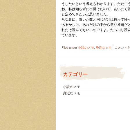
こ
うしたいという考えもわかります。ただこ
と
ね。私は知らずに出掛けたので、あいにく
は
と定めてきたいと思いました。
ちなみに、置いた数と同じだけは持って帰
あるかしら。あれだけの中から選び放題だ
れだけ読んでもいいのですよ。たっぷり読
ています。
|
本
Filed under
小説のメモ
,
身近なメモ
コメント
の
仲
介
を
カテゴリー
す
る
喫
小説のメモ
茶
身近なメモ
店
は