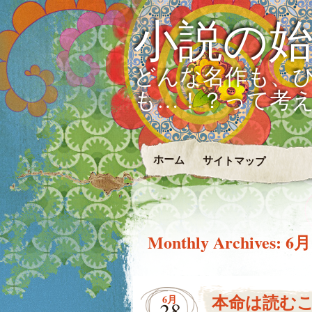
小説の
どんな名作も、
も…！？って考
ホーム
サイトマップ
Monthly Archives:
6月
本命は読む
6月
28