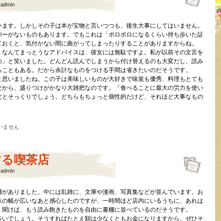
y
admin
います。しかしその子は本が宝物と言いつつも、後生大事にしてはいません。
バーがないものもあります。でもこれは「ボロボロになるくらい持ち歩いた証
ておくと、気付かない間に曲がってしまったりすることがありますからね。
、なんてまっとうなアドバイスは、彼女には無駄ですよ。私が以前その文言を
の」と笑いました。どんどん読んでしまうから付け替えるのも大変だし、読み
ることもある。だから余計なものをつける手間は省きたいのだそうです。
と思いましたね。この子は美味しいものが大好きで味覚も優秀、料理もとても
だから、盛りつけがかなり大雑把なのです。「食べることに最大の労力を使い
女とそっくりでしょう。どちらもちょっと個性的だけど、それほど大事なもの
。
いません
する喫茶店
y
admin
棚がありました。中には乱雑に、文庫や漫画、写真集などが並んでいます。お
味の幅が広いなあと感心したのですが、一時間ほど店内にいるうちに、あれは
。聞けば、もう読み飽きたものを自由に書棚に並べているのだそうです。
多いでしょう。そうすればたとえ額は少なくともお金になりますから、ぜひそ