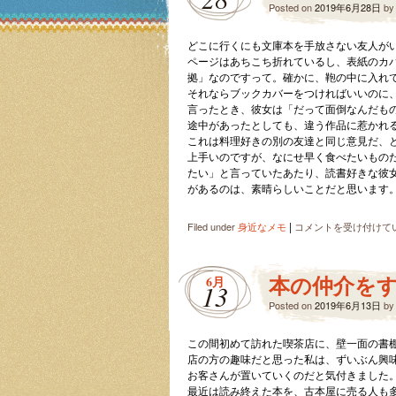
Posted on
2019年6月28日
b
どこに行くにも文庫本を手放さない友人が
ページはあちこち折れているし、表紙のカ
拠」なのですって。確かに、鞄の中に入れ
それならブックカバーをつければいいのに
言ったとき、彼女は「だって面倒なんだも
途中があったとしても、違う作品に惹かれ
これは料理好きの別の友達と同じ意見だ、
上手いのですが、なにせ早く食べたいもの
たい」と言っていたあたり、読書好きな彼
があるのは、素晴らしいことだと思います
|
本
Filed under
身近なメモ
コメントを受け付けて
命
は
読
本の仲介を
6月
13
む
Posted on
こ
2019年6月13日
b
と
と
この間初めて訪れた喫茶店に、壁一面の書
食
店の方の趣味だと思った私は、ずいぶん興
べ
お客さんが置いていくのだと気付きました
る
最近は読み終えた本を、古本屋に売る人も