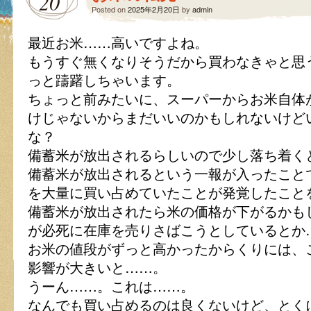
20
Posted on
2025年2月20日
by
admin
最近お米……高いですよね。
もうすぐ無くなりそうだから買わなきゃと思
っと躊躇しちゃいます。
ちょっと前みたいに、スーパーからお米自体
けじゃないからまだいいのかもしれないけど
な？
備蓄米が放出されるらしいので少し落ち着く
備蓄米が放出されるという一報が入ったこと
を大量に買い占めていたことが発覚したこと
備蓄米が放出されたら米の価格が下がるかも
が必死に在庫を売りさばこうとしているとか
お米の値段がずっと高かったからくりには、
影響が大きいと……。
うーん……。これは……。
なんでも買い占めるのは良くないけど、とく