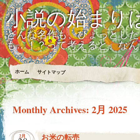
小説の始まり
どんな名作も、ひょっとした
も…！？って考えると、なん
ホーム
サイトマップ
Monthly Archives:
2月 2025
お米の転売
2月