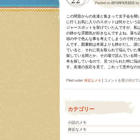
Posted on
2013年5月22日
b
この間昔からの友達と集まって女子会を開
に行くお気に入りのスポットは何かという
ジャースポットを挙げていたんですが、私は図
の静かな雰囲気が好きなんですよね。落ち
頭の中で色んな事を考えてしまうので何だ
んです。図書館は本屋よりも静かだし、誰
ていると、それに気を取られて悩んでいた
探している間とか、その場で読んでいる間
本を探しているので、見つけられた時に悩
す。友達の反応を見て、これって意外なのかな
|
私
Filed under
身近なメモ
コメントを受け付けて
の
ス
ト
レ
カテゴリー
ス
解
消
小説のメモ
法
身近なメモ
は