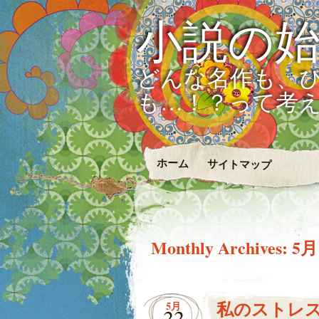
小説の
どんな名作も、
も…！？って考
ホーム
サイトマップ
Monthly Archives:
5月
私のストレ
5月
22