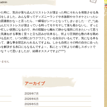
y
admin
いた時に、気分が落ち込んだりストレスが溜まった時にそれらを発散させる為
話をしました。みんな挙ってディズニーランドや水族館やカラオケといったレ
書館かな～と言ったら、一瞬場がシーンとなってしまいました･･･(^_^;)あ
込んだりストレスが溜まっている時ってモヤモヤして落ち着かないし、ずっと
か忙しい状態になるので、外の喧騒から離れて静かな場所に行きたいって思う
に気兼ねする事無く堂々と立ち読みが出来るし、何より圧倒的な数の本を眺め
事も忘れて、いつの間にかワクワクしている自分がいるんです。気になる本を
って、嫌な事全部忘れられるんですよね。しかも自然とその時の自分に合った
みを解決する糸口にもなるんですよ～。私にとって何よりの癒しスポットで
？って思いましたが、結構オススメですよ(*^^*)
いません
アーカイブ
2026年7月
2026年6月
2026年5月