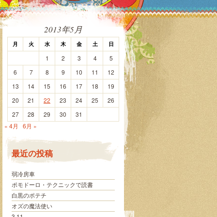
2013年5月
月
火
水
木
金
土
日
1
2
3
4
5
6
7
8
9
10
11
12
13
14
15
16
17
18
19
20
21
22
23
24
25
26
27
28
29
30
31
« 4月
6月 »
最近の投稿
弱冷房車
ポモドーロ・テクニックで読書
白黒のポテチ
オズの魔法使い
3.11