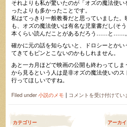
それよりも私が驚いたのが「オズの魔法使い
ったよりも多かったことです。
私はてっきり一般教養だと思っていました。
も、オズの魔法使いは有名な児童書だし(そう
本くらい読んだことがあるだろう……と……
確かに元の話を知らないと、ドロシーとかい
てきてもピンとこないのかもしれません。
あと一カ月ほどで映画の公開も終わってしま
から見るという人は是非オズの魔法使いのス
行ってほしいですね。
|
オ
Filed under
小説のメモ
コメントを受け付けてい
ズ
の
魔
法
使
カテゴリー
アーカイ
い