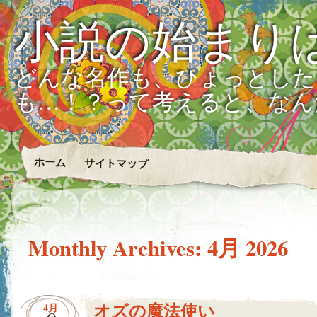
小説の始まり
どんな名作も、ひょっとした
も…！？って考えると、なん
ホーム
サイトマップ
Monthly Archives:
4月 2026
オズの魔法使い
4月