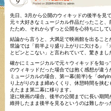
9
Posted on
2026年4月9日
by
admin
先日、3月から公開のウィキッドの後半を見
元々大好きなミュージカル作品だったこと、
たため、それからずっと公開を心待ちにして
結論から言うと、大満足で映画館を出ること
世論では「前半より盛り上がりに欠ける」「
とピンとこない」と言われていて、驚きまし
確かにミュージカルで元々ウィキッドを知っ
のウィキッドだった場合では抱く感想が違う
ミュージカルの場合、第一幕(前半)を「defying
り上がりのまま締めくくり、休憩時間を挟む
えたまま第二幕に移ります。
逆に映画の場合、後半の公開までに長い期間
維持したまま後半を見るというのは難しかっ