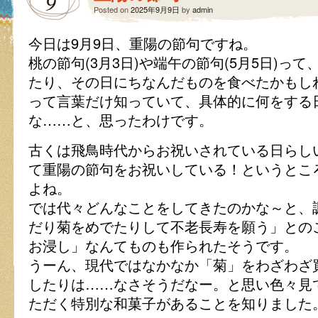
9
Posted on
2025年9月9日
by
admin
今日は9月9日、重陽の節句ですね。
桃の節句(3月3日)や端午の節句(5月5日)っ
たり、その日にちなんだものを食べたかもし
って言葉だけ知っていて、具体的に何をする
な……と、思ったわけです。
古くは飛鳥時代からお祝いされている日らし
て重陽の節句をお祝いしている！というとこ
よね。
では代々どんなことをしてきたのかな～と、
だり菊をめでたりして不老長寿を願う」との
お浸し」なんてものも作られたそうです。
うーん、現代ではなかなか「菊」をわざわざ
したりは……なさそうだなー。と思い色々見
ただく特別な和菓子があることを知りました