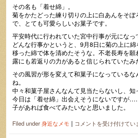
その名も「着せ綿」。
菊をかたどった練り切りの上に白あんをそぼ
で、とても可愛らしいお菓子です。
平安時代に行われていた宮中行事が元になっ
どんな行事かというと、9月8日に菊の上に
移った綿で体を清めたそうな。不老長寿を願
露にも若返りの力があると信じられていたみ
その風習が形を変えて和菓子になっているな
ね。
中々和菓子屋さんなんて見当たらないし、知
今日は「着せ綿」出会えそうにないですが…
子があれば食べてみたいなと思いました。
|
重
Filed under
身近なメモ
コメントを受け付けてい
陽
の