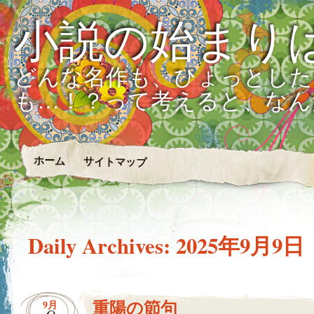
小説の始まり
どんな名作も、ひょっとした
も…！？って考えると、なん
ホーム
サイトマップ
Daily Archives:
2025年9月9日
重陽の節句
9月