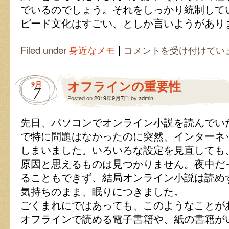
でいるのでしょう。それをしっかり統制して
ピード文化はすごい、としか言いようがあり
|
ス
Filed under
身近なメモ
コメントを受け付けてい
ピ
ー
ド
オフラインの重要性
9月
文
7
化
Posted on
2019年9月7日
by
admin
の
源
先日、パソコンでオンライン小説を読んでい
に
あ
で特に問題はなかったのに突然、インターネ
る
しまいました。いろいろな設定を見直しても
も
の
原因と思えるものは見つかりません。夜中だ
は
ることもできず、結局オンライン小説は読め
気持ちのまま、眠りにつきました。
ごくまれにではあっても、このようなことが
オフラインで読める電子書籍や、紙の書籍が