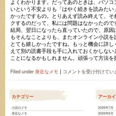
よくわかります。だってあのときは、パソコ
いという不安よりも「はやく続きを読みたい
かったですもの。とりあえず読み終えて、そ
クするのだって、私には問題はなかったので
結局、翌日になったら直っていたので、原因
もそんなことよりも、またオンライン小説を
とても嬉しかったですね。もっと機会に詳し
えて別の読書手段も手に入れておくかしない
ことになるかもしれません。頑張って方法を
|
オ
Filed under
身近なメモ
コメントを受け付けてい
フ
ラ
イ
ン
の
カテゴリー
アーカイ
重
要
性
小説のメモ
2026年7月
は
身近なメモ
2026年6月