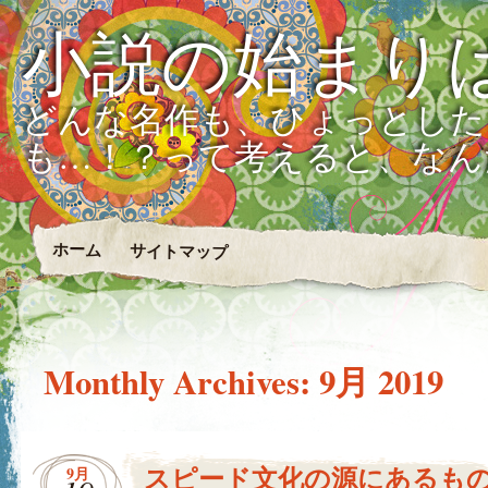
小説の始まり
どんな名作も、ひょっとした
も…！？って考えると、なん
ホーム
サイトマップ
Monthly Archives:
9月 2019
スピード文化の源にあるも
9月