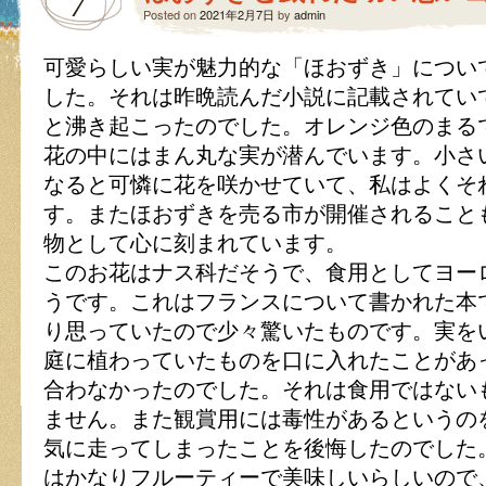
7
Posted on
2021年2月7日
by
admin
可愛らしい実が魅力的な「ほおずき」につい
した。それは昨晩読んだ小説に記載されてい
と沸き起こったのでした。オレンジ色のまる
花の中にはまん丸な実が潜んでいます。小さ
なると可憐に花を咲かせていて、私はよくそ
す。またほおずきを売る市が開催されること
物として心に刻まれています。
このお花はナス科だそうで、食用としてヨー
うです。これはフランスについて書かれた本
り思っていたので少々驚いたものです。実を
庭に植わっていたものを口に入れたことがあ
合わなかったのでした。それは食用ではない
ません。また観賞用には毒性があるというの
気に走ってしまったことを後悔したのでした
はかなりフルーティーで美味しいらしいので