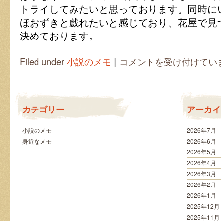
トライしてみたいと思っております。同時に
ほおずきと戯れたいと感じており、花屋で見
決めております。
|
ほ
Filed under
小説のメモ
コメントを受け付けてい
お
ず
き
と
戯
カテゴリー
アーカイ
れ
た
幼
小説のメモ
2026年7月
い
身近なメモ
2026年6月
思
2026年5月
い
2026年4月
出
2026年3月
は
2026年2月
2026年1月
2025年12月
2025年11月