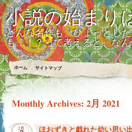
小説の始まり
どんな名作も、ひょっとした
も…！？って考えると、なん
ホーム
サイトマップ
Monthly Archives:
2月 2021
ほおずきと戯れた幼い思い
2月