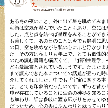
13
た
Posted on
2021年1月13日
by
admin
ある冬の夜のこと、外に出て星を眺めてみま
宅街は空気が澄んでいたこともあり、空には
した。点と点を結べば星座をみることができ
も美しくて、あの日のことは今でも鮮明に思
の日、空を眺めながら私の心にふと浮かび上
た。その方は私よりも年上で、とても個性的
のため読む書籍も幅広くて、「解剖生理学」
ども愛読書とされているようです。たまたま
まで読んできた本についての話題が登った時
介してくれました。中でも「宇宙に関する本
は、とても印象的だったのです。ずっと昔か
球が存在していることに生命の神秘を知るこ
も加わり、話は多岐に渡る広がりをみせてゆ
だったため、心の奥にふんわりと残っており