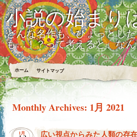
小説の始まり
どんな名作も、ひょっとした
も…！？って考えると、なん
ホーム
サイトマップ
Monthly Archives:
1月 2021
広い視点からみた人類の存
1月