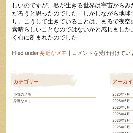
しいのですが、私が生きる世界は宇宙からみ
だろうと思ったのでした。しかしながら地球
り、こうして生きていることは、まるで夜空
素晴らしいことなのではないかと感じました
く心に刻まれたのでした。
|
広
Filed under
身近なメモ
コメントを受け付けてい
い
視
点
か
ら
カテゴリー
アーカイ
み
た
人
小説のメモ
2026年7月
類
身近なメモ
2026年6月
の
2026年5月
存
2026年4月
在
2026年3月
を
考
2026年2月
え