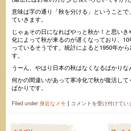
意味は字の通り「秋を分ける」ということで
ていきます。
じゃぁその日になればやっと秋か！と思いき
化によって秋が来るのが遅くなっており、10
っているそうです。統計によると1950年から
す。
うーん、やはり日本の秋はなくなるばかりな
何かの間違いがあって寒冷化で秋が復活して
ばかりです。
|
秋
Filed under
身近なメモ
コメントを受け付けてい
は
い
つ
来
る？