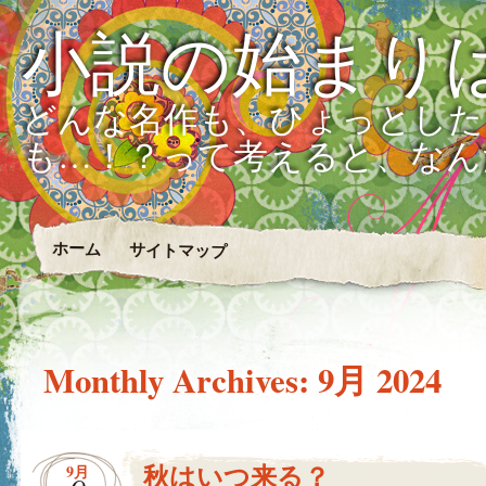
小説の始まり
どんな名作も、ひょっとした
も…！？って考えると、なん
ホーム
サイトマップ
Monthly Archives:
9月 2024
秋はいつ来る？
9月