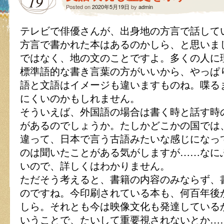
19
Posted on
2020年5月19日
by
admin
テレビで俳優さんが、出身地の方言で話して
方言で書かれた本はあるのかしら、と思いま
ではなく、地の文のことですよ。多くの人に
標準語的な書き言葉の方がいいから、やっぱ
語と文語はイメージも違いますものね。喋る
にくいのかもしれません。
そういえば、外国語の場合は書く時と話す時
があるのでしょうか。たしかどこかの国では
違って、日本で言う古語みたいな感じになっ
のは聞いたことがある気がしますが……なに
いので、詳しくはわかりません。
ただそう考えると、書籍の内容のみならず、
のですね。今印刷されている本も、何百年後
しら。それとも今は映像文化も発達している
いうことで、たいして重要視されないとか…