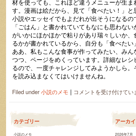
材を使っても、これほど違うメニューが生ま
す。漫画は絵だから、見て「食べたい！」と
小説やエッセイでもよだれが出そうになるの
「ごはん」と書かれていてもなにも思わない
がいかにほかほかで粘りがあり瑞々しいか、
るかが書かれているから、自分も「食べたい
ああ、私もこんな食事が作ってみたい、みん
つつ、ページをめくっています。詳細なレシ
るので、一度チャレンジしてみようかしら。
を読み込まなくてはいけませんね。
|
空
Filed under
小説のメモ
コメントを受け付けてい
腹
と
笑
顔
を
カテゴリー
アーカイ
も
た
ら
小説のメモ
2026年7月