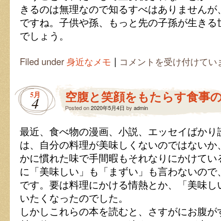
きるのは無理なので知るすべはありませんが
ですね。子供や孫、もっと先の子孫が生きる
でしょう。
|
文
Filed under
身近なメモ
コメントを受け付けてい
語
表
現
空腹と笑顔をもたらす食事
5月
も
4
歴
Posted on
2020年5月4日
by
admin
史
を
最近、食べ物の漫画、小説、エッセイばかり
示
す？
は、自分の料理が美味しくないのではないか
は
かに慣れた味で手間暇もそれなりにかけてい
に「美味しい」も「まずい」も言わないので
です。要は料理にかける情熱とか、「美味し
いたくなったのでした。
しかしこれらの本を読むと、さすがにお腹が