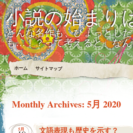
小説の始まり
どんな名作も、ひょっとした
も…！？って考えると、なん
ホーム
サイトマップ
Monthly Archives:
5月 2020
文語表現も歴史を示す？
5月