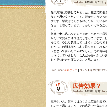
Posted on
2015年1月25日
b
先日懸賞に応募してみました。雑誌で開催
な」と思い立ったのです。昔からこういっ
度です。懸賞はそんなものと分かっている
なぁ、と思っています。しかしハガキを送
す。
懸賞に申し込みをするときは、ハガキに必
みたいで完全に運任せだと思っています。
うので、やはり意識してしまうものなので
しかしこの間本棚から本を取り出してみる
うと思って書いたハガキでした。その内容
ようにしていました。なんだか恥ずかしい
じく見つけたら面白いな、と思います。
|
懸
Filed under
身近なメモ
コメントを受け付けて
賞
に
応
広告効果？
1月
9
募
Posted on
し
2015年1月9日
by
て
み
電車やバス、街中にはたくさん広告が出て
ま
ものだと思いますが、その広告で自分の好