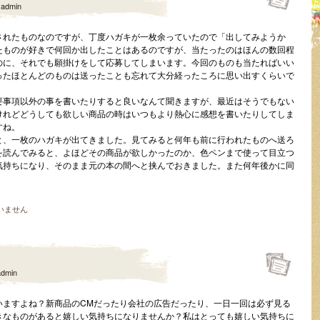
y
admin
されたものなのですが、丁度ハガキが一枚余っていたので「出してみようか
たものが好きで何回か出したことはあるのですが、当たったのはほんの数回程
のに、それでも願掛けをして応募してしまいます。今回のものも当たればいい
ったほとんどのものは送ったことも忘れて大分経ったころに思い出すくらいで
要事項以外の事を書いたりすると良いなんて聞きますが、最近はそうでもない
けれどどうしても欲しい商品の時はいつもより熱心に感想を書いたりしてしま
すね。
と、一枚のハガキが出てきました。見てみると何年も前に行われたものへ送ろ
を読んでみると、よほどその商品が欲しかったのか、色ペンまで使って目立つ
気持ちになり、そのまま元の本の間へと挟んでおきました。また何年後かに同
いません
admin
いますよね？新商品のCMだったり会社の広告だったり、一日一回は必ず見る
きなものがあると嬉しい気持ちになりませんか？私はとっても嬉しい気持ちに