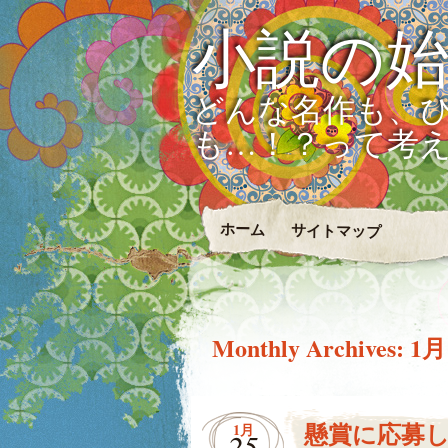
小説の
どんな名作も、
も…！？って考
ホーム
サイトマップ
Monthly Archives:
1月
懸賞に応募
1月
25