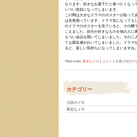
し
なります。好きなお菓子だと食べたくなっ
た
いつい笑顔になってしまいます。
は
この間は大きなドラマのポスターが貼って
は全巻揃っています。ドラマ化になっても
のドラマのポスターを見ていると、その隣
こえました。自分が好きなものを他の人に
もつい会話を聞いてしまいました。その二
ても親近感がわいてしまいました。ドラマ
ると、楽しい気持ちになってしまいますね
|
広
Filed under
身近なメモ
コメントを受け付けて
告
効
果？
は
カテゴリー
小説のメモ
身近なメモ