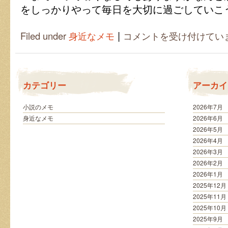
をしっかりやって毎日を大切に過ごしていこ
|
夏
Filed under
身近なメモ
コメントを受け付けてい
の
終
わ
り
に
カテゴリー
アーカイ
感
じ
る
小説のメモ
2026年7月
寂
身近なメモ
2026年6月
し
2026年5月
さ
2026年4月
は
2026年3月
2026年2月
2026年1月
2025年12月
2025年11月
2025年10月
2025年9月