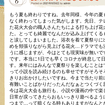
6
Posted on
2021年9月6日
by
admin
もう夏も終わりですね。去年同様、今年の夏
なく終わってしまった気がします。先日、テ
た花火大会の職人さんたちによる打ち上げ花
た。とっても綺麗でなんだか込み上げてくる
と涙してしまいました。浴衣を着て夏祭りに
めを頬張りながら見上げる花火…ドラマでも
うに感じますが、今はとても現実味が無いで
です。本当に1日でも早くコロナが終息して
す。来年にはみんなで夏祭りを楽しむことは
って小説を読み続けるのも幸せですがそろそ
きりお出かけしたいですね。今まで当たり前
有難いことばかりだったんだなぁとつくづく
今は花火大会も旅行も、小説や漫画の中で楽
日常が戻ってきたらおもいっきり遊べるよう
つまで…って暗くなる時もありますがなんと