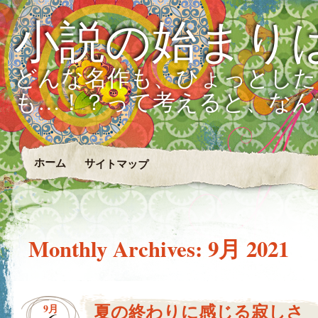
小説の始まり
どんな名作も、ひょっとした
も…！？って考えると、なん
ホーム
サイトマップ
Monthly Archives:
9月 2021
夏の終わりに感じる寂しさ
9月