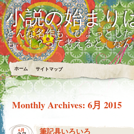
小説の始まり
どんな名作も、ひょっとした
も…！？って考えると、なん
ホーム
サイトマップ
Monthly Archives:
6月 2015
筆記具いろいろ
6月