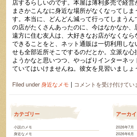
店するらしいのです。本屋は薄利多売で経営
まさかこんなに身近な場所がなくなってしま
す。本当に、どんどん減って行ってしまうん
の店がたくさんあったのに、今はなかなか、
遠方に住む友人は、大好きなお店がなくなら
できることをと、ネット通販は一切利用しな
せも全部近所そこでするのだとか。立派な心
ようかなと思いつつ、やっぱりインターネッ
ていてはいけませんね。彼女を見習いましょ
|
近
Filed under
身近なメモ
コメントを受け付けてい
隣
書
店
の
閉
カテゴリー
アーカイ
鎖
に
つ
小説のメモ
2026年7月
き
身近なメモ
2026年6月