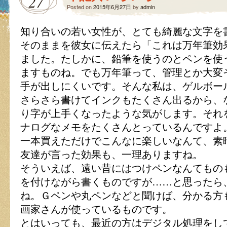
27
Posted on
2015年6月27日
by
admin
知り合いの若い女性が、とても綺麗な文字を
そのままを彼女に伝えたら「これは万年筆効
ました。たしかに、鉛筆を使うのとペンを使
ますものね。でも万年筆って、管理とか大変
手が出しにくいです。そんな私は、ゲルボー
さらさら書けてインクもたくさん出るから、
り字が上手くなったような気がします。それ
ナログなメモをたくさんとっているんですよ
一本買えただけでこんなに楽しいなんて、素
友達が言った効果も、一理ありますね。
そういえば、遠い昔にはつけペンなんてもの
を付けながら書くものですが……と思ったら
ね。Ｇペンや丸ペンなどと聞けば、分かる方
画家さんが使っているものです。
とはいっても、最近の方はデジタル処理をし