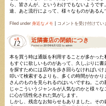
ら、皆さんが、というわけでもないようです
途、あと流行によって、様々なものがあるん
|
筆
Filed under
身近なメモ
コメントを受け付けてい
記
具
い
近隣書店の閉鎖につき
6月
ろ
12
い
Posted on
2015年6月12日
by
admin
ろ
は
本を買う時は通販を利用することが多かった
もすぐに欲しいものがあって、久しぶりに書
を探すためには店内を歩き回らなければいけ
叩いて検索するよりも、多くの時間がかかり
さんのものを見られるのはいいですね。この
じゃこういうジャンルが人気なのかと様々な
に心が活性化された気がします。
しかし、残念なお知らせもありました。その