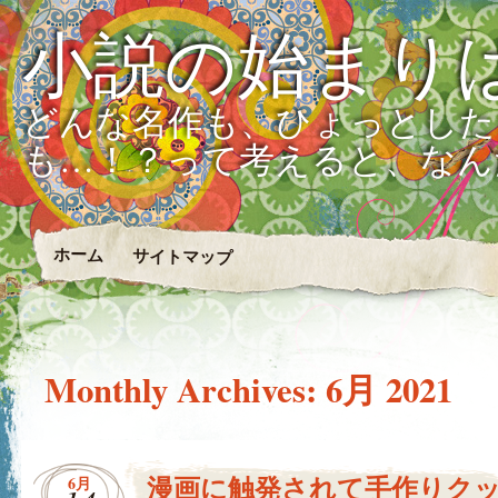
小説の始まり
どんな名作も、ひょっとした
も…！？って考えると、なん
ホーム
サイトマップ
Monthly Archives:
6月 2021
漫画に触発されて手作りク
6月