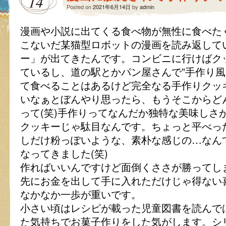
14
Posted on
2021年6月14日
by
admin
漫画や小説に出てくる食べ物が無性に食べた
こないだ某猫型ロボットの漫画を読み返して
ー」が出てきたんです。コンビニに行けばク
ているし、道の駅とかパン屋さんで”手作り風
て食べることはあるけど完全なる手作りクッ
いなぁとぼんやり思ったら、もうそこからど
って(笑)手作りってなんだか独特な美味しさ
クッキーじゃ駄目なんです。ちょっと平べっ
しだけ粉っぽいような、素朴な感じの…なん
なってきました(笑)
作ればいいんですけど面倒くささが勝ってし
先にお金を出して手に入れただけじゃ得ない
なかなか一歩が重いです。
小さい頃はレシピが載った児童図書を読んで
た気持ちでお菓子作りをした気がします。シ