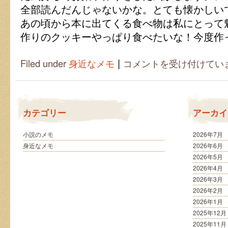
全部読んだんじゃないかな。とても懐かしい
あの頃から本に出てくる食べ物は私にとって
作りのクッキーやっぱり食べたいな！今度作
|
漫
Filed under
身近なメモ
コメントを受け付けてい
画
に
触
発
さ
カテゴリー
アーカイ
れ
て
手
小説のメモ
2026年7月
作
身近なメモ
2026年6月
り
2026年5月
ク
2026年4月
ッ
2026年3月
キ
ー？！
2026年2月
は
2026年1月
2025年12月
2025年11月