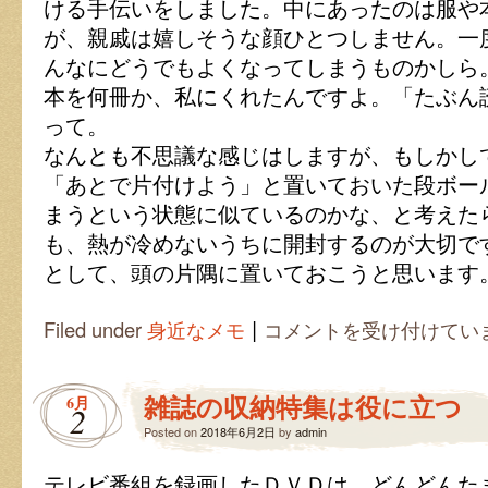
ける手伝いをしました。中にあったのは服や
が、親戚は嬉しそうな顔ひとつしません。一
んなにどうでもよくなってしまうものかしら
本を何冊か、私にくれたんですよ。「たぶん
って。
なんとも不思議な感じはしますが、もしかし
「あとで片付けよう」と置いておいた段ボー
まうという状態に似ているのかな、と考えた
も、熱が冷めないうちに開封するのが大切で
として、頭の片隅に置いておこうと思います
|
早
Filed under
身近なメモ
コメントを受け付けてい
期
開
封
雑誌の収納特集は役に立つ
6月
で
2
情
Posted on
2018年6月2日
by
admin
熱
を
テレビ番組を録画したＤＶＤは、どんどんた
維