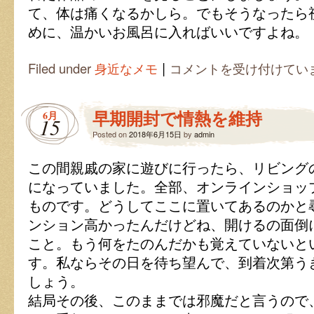
て、体は痛くなるかしら。でもそうなったら
めに、温かいお風呂に入ればいいですよね。
|
痛
Filed under
身近なメモ
コメントを受け付けてい
く
な
る
早期開封で情熱を維持
6月
ほ
15
ど
Posted on
2018年6月15日
by
admin
お
も
この間親戚の家に遊びに行ったら、リビング
し
ろ
になっていました。全部、オンラインショッ
い？
ものです。どうしてここに置いてあるのかと
は
ンション高かったんだけどね、開けるの面倒
こと。もう何をたのんだかも覚えていないと
す。私ならその日を待ち望んで、到着次第う
しょう。
結局その後、このままでは邪魔だと言うので