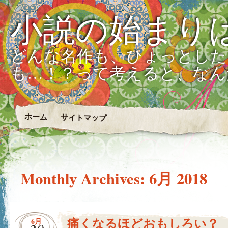
小説の始まり
どんな名作も、ひょっとした
も…！？って考えると、なん
ホーム
サイトマップ
Monthly Archives:
6月 2018
痛くなるほどおもしろい？
6月