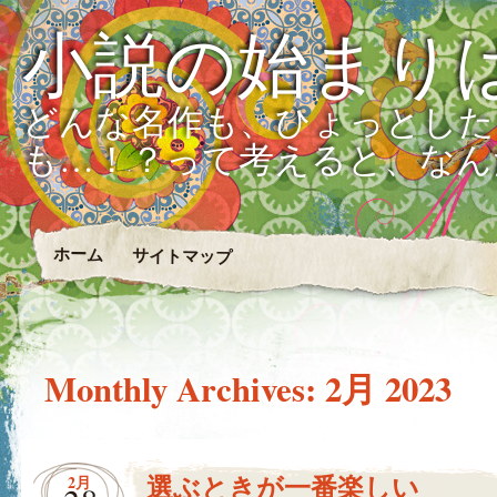
小説の始まり
どんな名作も、ひょっとした
も…！？って考えると、なん
ホーム
サイトマップ
Monthly Archives:
2月 2023
選ぶときが一番楽しい
2月