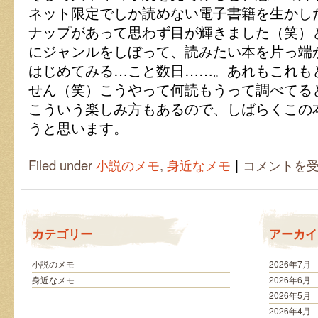
ネット限定でしか読めない電子書籍を生かし
ナップがあって思わず目が輝きました（笑）
にジャンルをしぼって、読みたい本を片っ端
はじめてみる…こと数日……。あれもこれも
せん（笑）こうやって何読もうって調べてる
こういう楽しみ方もあるので、しばらくこの
うと思います。
|
選
Filed under
小説のメモ
,
身近なメモ
コメントを
ぶ
と
き
が
一
カテゴリー
アーカイ
番
楽
し
小説のメモ
2026年7月
い
身近なメモ
2026年6月
は
2026年5月
2026年4月