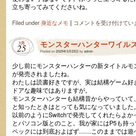
立ち寄ってみてくださいね。
|
図
Filed under
身近なメモ
コメントを受け付けてい
書
館
の
モンスターハンターワイル
3月
裏
25
技
Posted on
2025年3月25日
by
admin
知
っ
少し前にモンスターハンターの新タイトルモ
て
ま
が発売されましたね。
す？
わたしは読書好きですが、実は結構ゲーム好
は
ドアな趣味ではありますが。
モンスターハンターも結構昔からやっていて
と知ったときはとっても気になっていました
以前のようにSwitchで発売してくれたらよか
とパソコン版とのこと。我が家にはP5も持っ
ペックには到底およばず……このままでは遊