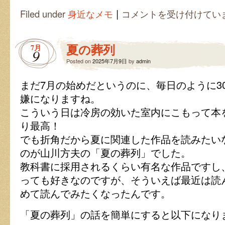
|
危
Filed under
身近なメモ
コメントを受け付けてい
険
な
暑
夏の葬列
7月
さ
9
は
Posted on
2025年7月9日
by
admin
まだ7月の始めだというのに、毎日のように3
嫌になりますね。
こういう日は冷房の効いた室内にこもって本
り最高！
でも折角だから夏に関連した作品を読みたい
のが山川方夫の「夏の葬列」でした。
教科書に採用されるくらい有名な作品ですし
っても好きなのですが、そういえば最近は読
めて読んでみたくなったんです。
「夏の葬列」の話を簡単にすると以下になり