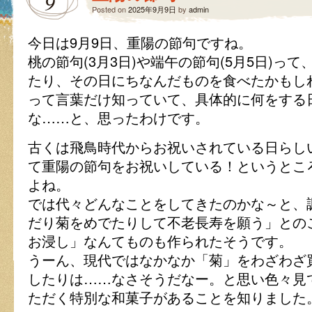
9
Posted on
2025年9月9日
by
admin
今日は9月9日、重陽の節句ですね。
桃の節句(3月3日)や端午の節句(5月5日)っ
たり、その日にちなんだものを食べたかもし
って言葉だけ知っていて、具体的に何をする
な……と、思ったわけです。
古くは飛鳥時代からお祝いされている日らし
て重陽の節句をお祝いしている！というとこ
よね。
では代々どんなことをしてきたのかな～と、
だり菊をめでたりして不老長寿を願う」との
お浸し」なんてものも作られたそうです。
うーん、現代ではなかなか「菊」をわざわざ
したりは……なさそうだなー。と思い色々見
ただく特別な和菓子があることを知りました