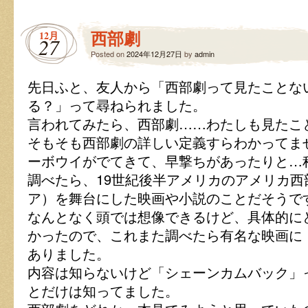
タ
ー
西部劇
12月
は
27
Posted on
2024年12月27日
by
admin
先日ふと、友人から「西部劇って見たことな
る？」って尋ねられました。
言われてみたら、西部劇……わたしも見たこ
そもそも西部劇の詳しい定義すらわかってま
ーボウイがでてきて、早撃ちがあったりと…
調べたら、19世紀後半アメリカのアメリカ
ア）を舞台にした映画や小説のことだそうで
なんとなく頭では想像できるけど、具体的に
かったので、これまた調べたら有名な映画に
ありました。
内容は知らないけど「シェーンカムバック」
とだけは知ってました。