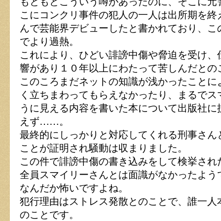
もともとこういう噂があったのに、そこに元
こにコンクリ事件の犯人の一人は出所期を終
んで芸能界デビューしたと書かれており、こ
でより過熱。
これにより、ひどい誹謗中傷や脅迫を受け、
響があり１０年以上にわたって苦しんだとの
このころまだネットの知識が浅かったことに
く立ちまわってもらえなかったり、まるでス
うに見える内容を書いた本について出版社に
えず……。
最終的にしっかりと対応してくれる刑事さん
ことが証明され騒動は収まりました。
この件で誹謗中傷の書き込みをして検挙され
全員スマイリーさんとは面識がなかったよう
なんだか怖いですよね。
犯行理由はストレス発散とのことで、誰一人
のことです。