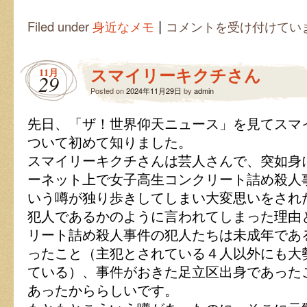
|
西
Filed under
身近なメモ
コメントを受け付けてい
部
劇
は
スマイリーキクチさん
11月
29
Posted on
2024年11月29日
by
admin
先日、「ザ！世界仰天ニュース」を見てスマ
ついて初めて知りました。
スマイリーキクチさんは芸人さんで、突如身
ーネット上で女子高生コンクリート詰め殺人
いう噂が独り歩きしてしまい大変思いをされ
犯人であるかのように言われてしまった理由
リート詰め殺人事件の犯人たちは未成年であ
ったこと（主犯とされている４人以外にも大
ている）、事件がおきた足立区出身であった
あったかららしいです。