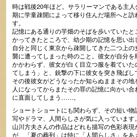
時は戦後20年ほど。サラリーマンである主
期に学童疎開によって移り住んだ場所へと訪
す。
記憶にある通りの芋畑のそばを歩いていたと
かってきたところで、幼少期の記憶を思い出
自分と同じく東京から疎開してきた二つ上の
襲に遭ってしまった時のこと。彼女が自分を
かかわらず、彼女が白く目立つ服を着ていた
てしまう」と、銃撃の下に彼女を突き飛ばし
その後彼女がどうなったか知らぬままその地
人になってからまたその罪の記憶に向かい合
に直面してしまう……。
ショートショートにも関わらず、その短い物
写やドラマ、人間らしさが気に入っています
山川方夫さんの作品はどれも描写の色彩表現
が、「夏の葬列」は特に「人間らしさ」をあ