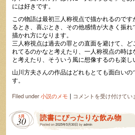
には好きです。
この物語は最初三人称視点で描かれるのです
るとき、喜ぶとき、その他感情が大きく振れ
描かれ方になります。
三人称視点は過去の罪との直面を避けて、ど
れてるのかなと考えたり、一人称視点の時は
と考えたり、そういう風に想像するのも楽し
山川方夫さんの作品はどれもとても面白いの
す。
|
夏
Filed under
小説のメモ
コメントを受け付けてい
の
葬
列
読書にぴったりな飲み物
5月
は
30
Posted on
2025年5月30日
by
admin