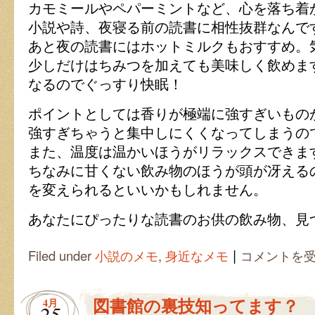
カモミールやペパーミントなど、心を落ち着
小説や詩、夜寝る前の読書に相性抜群なんで
あと夜の読書にはホットミルクもおすすめ。
少しだけはちみつを加えても美味しく飲めま
なるのでぐっすり快眠！
ポイントとしては香りが極端に強すぎいもの
強すぎちゃうと集中しにくくなってしまうの
また、温度は温かいほうがリラックスできま
ちなみに甘くない飲み物のほうが頭が冴える
を変えられるといいかもしれません。
あなたにぴったりな読書のお供の飲み物、見
|
読
Filed under
小説のメモ
,
身近なメモ
コメントを
書
に
ぴ
図書館の裏技知ってます？
4月
っ
25
た