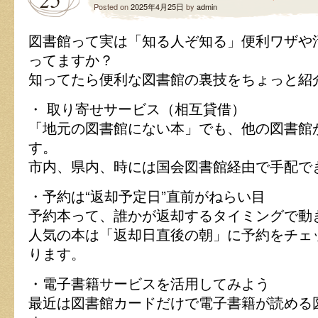
Posted on
2025年4月25日
by
admin
り
な
図書館って実は「知る人ぞ知る」便利ワザや
飲
み
ってますか？
物
知ってたら便利な図書館の裏技をちょっと紹
は
・ 取り寄せサービス（相互貸借）
「地元の図書館にない本」でも、他の図書館
す。
市内、県内、時には国会図書館経由で手配で
・予約は“返却予定日”直前がねらい目
予約本って、誰かが返却するタイミングで動
人気の本は「返却日直後の朝」に予約をチェ
ります。
・電子書籍サービスを活用してみよう
最近は図書館カードだけで電子書籍が読める