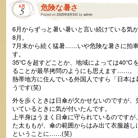
節
危険な暑さ
8月
句
5
は
Posted on
2025年8月5日
by
admin
6月からずっと暑い暑いと言い続けている気
8月。
7月末から続く猛暑……いや危険な暑さに拍
す。
35℃を超すどことか、地域によっては40℃
ることが最早拷問のようにも思えます……。
熱帯地方に住んでいる外国人ですら「日本は
うです(笑)
外を歩くときは日傘が欠かせないのですが、
いているときに気が付いたんです。
上半身はうまく日傘に守られているのですが
た太ももが、傘の範囲からはみ出て衣服越し
ということに……(笑)