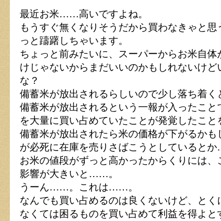
タ
最近お米……高いですよね。
ー
ワ
もうすぐ無くなりそうだから買わなきゃと思
イ
っと躊躇しちゃいます。
ル
ズ
ちょっと前みたいに、スーパーからお米自体
は
けじゃないからまだいいのかもしれないけど
な？
備蓄米が放出されるらしいので少し落ち着く
備蓄米が放出されるという一報が入ったこと
を大量に買い占めていたことが発覚したこと
備蓄米が放出されたら米の価格が下がるかも
が必死に在庫を売りさばこうとしているとか
お米の値段がずっと高かったからくりには、
影響が大きいと……。
うーん……。これは……。
なんでも買い占めるのは良くないけど、とく
なくては困るものを買い占めて利益を得よと