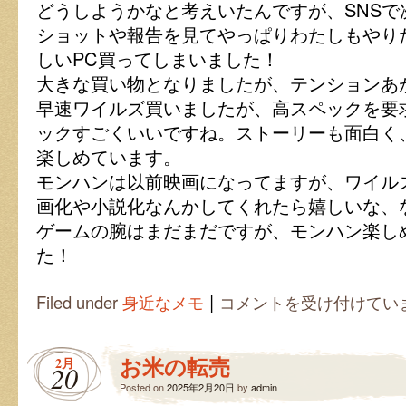
どうしようかなと考えいたんですが、SNSで
ショットや報告を見てやっぱりわたしもやり
しいPC買ってしまいました！
大きな買い物となりましたが、テンションあ
早速ワイルズ買いましたが、高スペックを要
ックすごくいいですね。ストーリーも面白く
楽しめています。
モンハンは以前映画になってますが、ワイル
画化や小説化なんかしてくれたら嬉しいな、
ゲームの腕はまだまだですが、モンハン楽し
た！
|
モ
Filed under
身近なメモ
コメントを受け付けてい
ン
ス
タ
お米の転売
2月
ー
20
ハ
Posted on
2025年2月20日
by
admin
ン