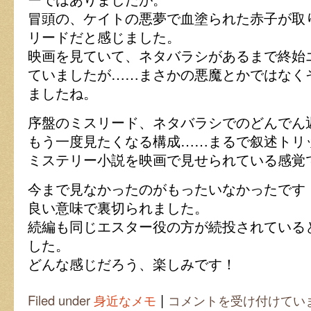
冒頭の、ケイトの悪夢で血塗られた赤子が取
リードだと感じました。
映画を見ていて、ネタバラシがあるまで終始
ていましたが……まさかの悪魔とかではなく
ましたね。
序盤のミスリード、ネタバラシでのどんでん
もう一度見たくなる構成……まるで叙述トリ
ミステリー小説を映画で見せられている感覚
今まで見なかったのがもったいなかったです
良い意味で裏切られました。
続編も同じエスター役の方が続投されている
した。
どんな感じだろう、楽しみです！
|
エ
Filed under
身近なメモ
コメントを受け付けてい
ス