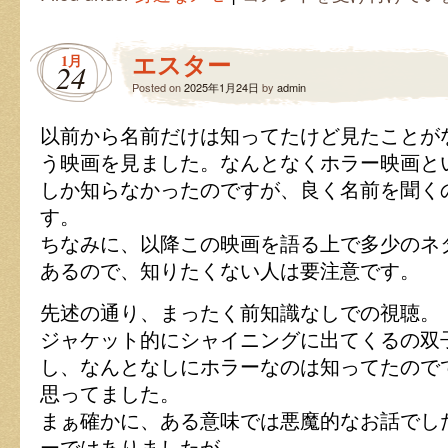
米
の
転
エスター
1月
売
24
は
Posted on
2025年1月24日
by
admin
以前から名前だけは知ってたけど見たことが
う映画を見ました。なんとなくホラー映画と
しか知らなかったのですが、良く名前を聞く
す。
ちなみに、以降この映画を語る上で多少のネ
あるので、知りたくない人は要注意です。
先述の通り、まったく前知識なしでの視聴。
ジャケット的にシャイニングに出てくるの双
し、なんとなしにホラーなのは知ってたので
思ってました。
まぁ確かに、ある意味では悪魔的なお話でし
ーではありましたが。