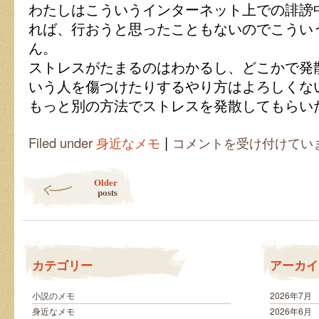
わたしはこういうインターネット上での誹謗
れば、行おうと思ったこともないのでこうい
ん。
ストレスがたまるのはわかるし、どこかで発
いう人を傷つけたりするやり方はよろしくな
もっと別の方法でストレスを発散してもらい
|
ス
Filed under
身近なメモ
コメントを受け付けてい
マ
イ
Post navigation
リ
Older
ー
posts
キ
ク
チ
さ
ん
カテゴリー
アーカイ
は
小説のメモ
2026年7月
身近なメモ
2026年6月