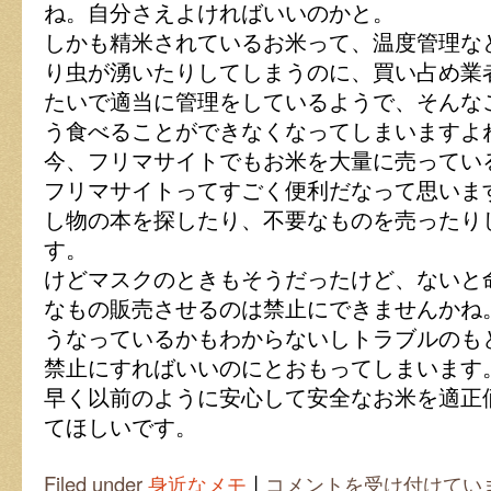
ね。自分さえよければいいのかと。
しかも精米されているお米って、温度管理な
り虫が湧いたりしてしまうのに、買い占め業
たいで適当に管理をしているようで、そんな
う食べることができなくなってしまいますよ
今、フリマサイトでもお米を大量に売ってい
フリマサイトってすごく便利だなって思いま
し物の本を探したり、不要なものを売ったり
す。
けどマスクのときもそうだったけど、ないと
なもの販売させるのは禁止にできませんかね
うなっているかもわからないしトラブルのも
禁止にすればいいのにとおもってしまいます
早く以前のように安心して安全なお米を適正
てほしいです。
|
お
Filed under
身近なメモ
コメントを受け付けてい