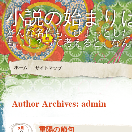
小説の始まり
どんな名作も、ひょっとした
も…！？って考えると、なん
ホーム
サイトマップ
Author Archives:
admin
重陽の節句
9月