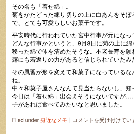
その名も「着せ綿」。
菊をかたどった練り切りの上に白あんをそぼ
で、とても可愛らしいお菓子です。
平安時代に行われていた宮中行事が元になっ
どんな行事かというと、9月8日に菊の上に
移った綿で体を清めたそうな。不老長寿を願
露にも若返りの力があると信じられていたみ
その風習が形を変えて和菓子になっているな
ね。
中々和菓子屋さんなんて見当たらないし、知
今日は「着せ綿」出会えそうにないですが…
子があれば食べてみたいなと思いました。
|
重
Filed under
身近なメモ
コメントを受け付けてい
陽
の