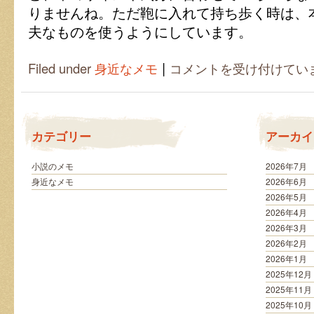
りませんね。ただ鞄に入れて持ち歩く時は、
夫なものを使うようにしています。
|
愛
Filed under
身近なメモ
コメントを受け付けてい
用
の
し
お
り
カテゴリー
アーカイ
多
種
多
小説のメモ
2026年7月
様
身近なメモ
2026年6月
は
2026年5月
2026年4月
2026年3月
2026年2月
2026年1月
2025年12月
2025年11月
2025年10月