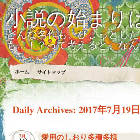
小説の始まり
どんな名作も、ひょっとした
も…！？って考えると、なん
ホーム
サイトマップ
Daily Archives:
2017年7月19
愛用のしおり多種多様
7月