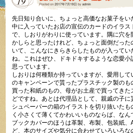
19
Posted on
2017年7月19日
by
admin
先日知り合いに、ちょっと高価なお菓子をい
中に入っていたお店の宣伝のカードのイラス
で、しおりがわりに使っています。隅に穴を
かしらと思ったけれど、ちょっと面倒だった
いて、こんなにきらきらしたものが入ってい
ね。これはぜひ、ドキドキするような恋愛小
思っています。
しおりは何種類か持っていますが、愛用して
のキャンペーンで貰ったプラスチック製のも
買った和紙のもの、母がお土産で買ってきた
どですね。あとは代理品として、親戚の子に
シュペーパーの箱のイラストを切り抜いたも
く小さくて薄くてかわいいものならば、なん
ブックカバーのほうは革製、布製、包装紙、
ど、本のサイズや気分に合わせていろいろな