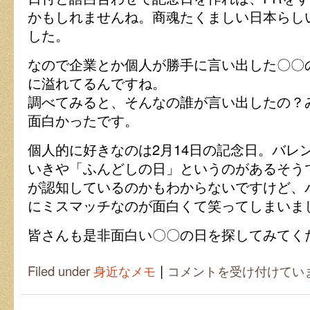
かもしれませんね。商魂たくましい日本らし
した。
なので企業とか個人が勝手に言い出した〇〇
に溢れてるんですね。
調べてみると、そんなの誰が言い出したの？
面白かったです。
個人的に好きなのは2月14日の記念日。バレ
いきや「ふんどしの日」というのがあるそう
が認知しているのかもわからないですけど、
にミスマッチなのが面白くて笑ってしまいまし
皆さんも是非面白い〇〇の日を探してみてく
|
〇
Filed under
身近なメモ
コメントを受け付けてい
〇
の
日