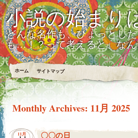
小説の始まり
どんな名作も、ひょっとした
も…！？って考えると、なん
ホーム
サイトマップ
Monthly Archives:
11月 2025
〇〇の日
11月