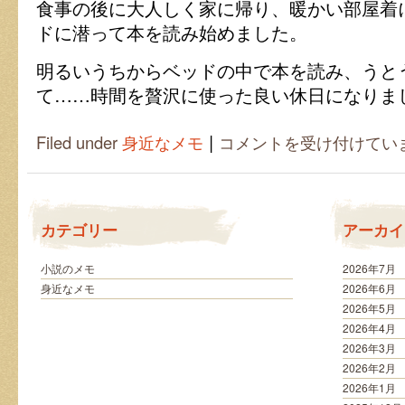
食事の後に大人しく家に帰り、暖かい部屋着
ドに潜って本を読み始めました。
明るいうちからベッドの中で本を読み、うと
て……時間を贅沢に使った良い休日になりま
|
大
Filed under
身近なメモ
コメントを受け付けてい
雪
の
日
に
も
カテゴリー
アーカイ
読
書
は
小説のメモ
2026年7月
身近なメモ
2026年6月
2026年5月
2026年4月
2026年3月
2026年2月
2026年1月