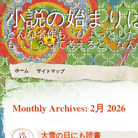
小説の始まり
どんな名作も、ひょっとした
も…！？って考えると、なん
ホーム
サイトマップ
Monthly Archives:
2月 2026
大雪の日にも読書
2月