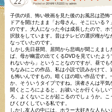
22
Posted on
2016年1月22日
by
admin
子供の頃、怖い映画を見た後のお風呂は恐怖
ドアを開けたまま「お母さん、そこにいる？
のです。大人になった今は成長したので、ホ
択肢をしています。昔はテレビの選択権がな
なっていたのです。
しかし先日昼間、居間から悲鳴が聞こえまし
ば、母が幽霊の出てくるDVDを見ていたよ
れないから」ということなのですが、昼でも
ちなみにこの作品、私は小説で読みかけて、
も怖いんですもの。暗くほの暗い作品です。
か、そういうタイプですね。演者さんは平気
聞くところによると、お祓いとか行くらしい
ろ、よくないことが起こるのでしょうか。こ
びくびくしている私です。
しかし友人の中には、ホラー大好きな人もい