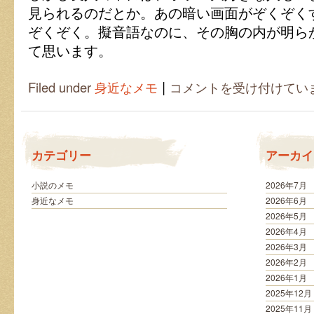
見られるのだとか。あの暗い画面がぞくぞく
ぞくぞく。擬音語なのに、その胸の内が明ら
て思います。
|
び
Filed under
身近なメモ
コメントを受け付けてい
く
び
く
ぞ
く
カテゴリー
アーカイ
ぞ
く、
ホ
小説のメモ
2026年7月
ラ
身近なメモ
2026年6月
ー
2026年5月
映
2026年4月
画
2026年3月
は
2026年2月
2026年1月
2025年12月
2025年11月