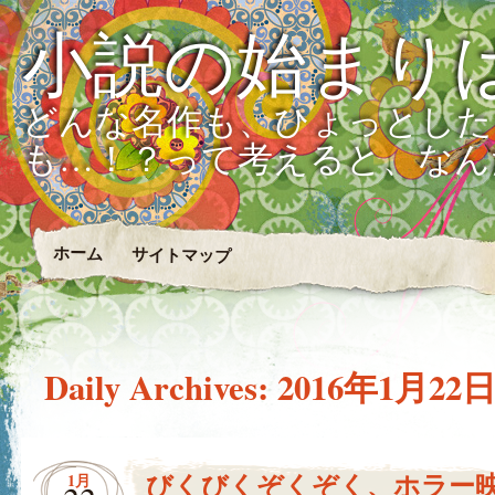
小説の始まり
どんな名作も、ひょっとした
も…！？って考えると、なん
ホーム
サイトマップ
Daily Archives:
2016年1月22
びくびくぞくぞく、ホラー
1月