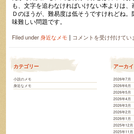
も、文字を追わなければいけない本よりは、
Ｄのほうが、難易度は低そうですけれどね。
味難しい問題です。
|
な
Filed under
身近なメモ
コメントを受け付けてい
が
ら
読
書
の
カテゴリー
アーカイ
結
果
は
小説のメモ
2026年7月
身近なメモ
2026年6月
2026年5月
2026年4月
2026年3月
2026年2月
2026年1月
2025年12月
2025年11月