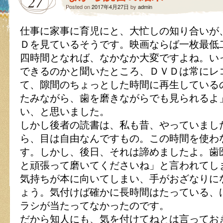
27
Posted on
2017年4月27日
by
admin
仕事に家事に育児にと、大忙しの知り合いが
Ｄを見ているそうです。映画ならば一枚最低
四時間となれば、なかなか大変ですよね。い
できるのかと聞いたところ、ＤＶＤは常にレ
て、隙間のちょっとした時間に再生している
たみながら、歯を磨きながらでも見られるよ
い、と思いました。
しかし後者の読書は、私も昔、やっていまし
ら、目は自由なんですもの。この時間を使わ
す。しかし、後日、それは諦めましたよ。歯
と頑張って磨いてくださいね」と言われてし
気持ちが本に向いてしまい、手がおざなりに
ょう。気付けば確かに長時間はたっている、
ラシが当たってなかったのです。
だから知人にも、気を付けてねとは言ってお