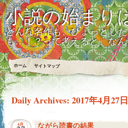
小説の始まり
どんな名作も、ひょっとした
も…！？って考えると、なん
ホーム
サイトマップ
Daily Archives:
2017年4月27
ながら読書の結果
4月