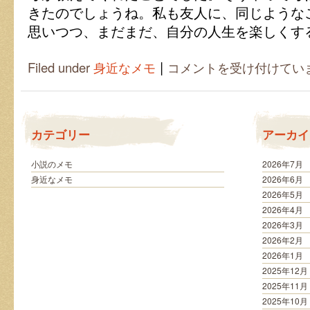
きたのでしょうね。私も友人に、同じような
思いつつ、まだまだ、自分の人生を楽しくす
|
自
Filed under
身近なメモ
コメントを受け付けてい
分
で
見
つ
け
カテゴリー
アーカイ
る
楽
し
小説のメモ
2026年7月
み
身近なメモ
2026年6月
の
2026年5月
種
2026年4月
は
2026年3月
2026年2月
2026年1月
2025年12月
2025年11月
2025年10月