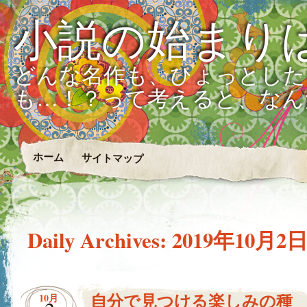
小説の始まり
どんな名作も、ひょっとした
も…！？って考えると、なん
ホーム
サイトマップ
Daily Archives:
2019年10月2
自分で見つける楽しみの種
10月