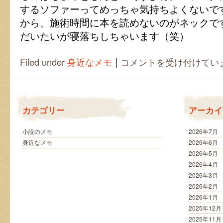
するソファーってめっちゃ気持ちよくないで
から、施術時間に本を読めないのがネックで
だいたいが寝落ちしちゃいます（笑）
|
女
Filed under
身近なメモ
コメントを受け付けてい
子
の
ま
つ
毛
カテゴリー
アーカイ
事
情
は
小説のメモ
2026年7月
身近なメモ
2026年6月
2026年5月
2026年4月
2026年3月
2026年2月
2026年1月
2025年12月
2025年11月