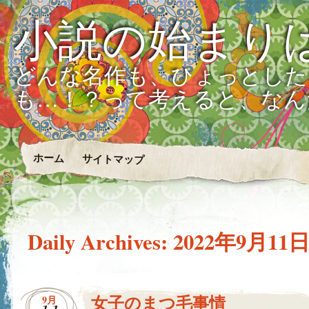
小説の始まり
どんな名作も、ひょっとした
も…！？って考えると、なん
ホーム
サイトマップ
Daily Archives:
2022年9月11
女子のまつ毛事情
9月