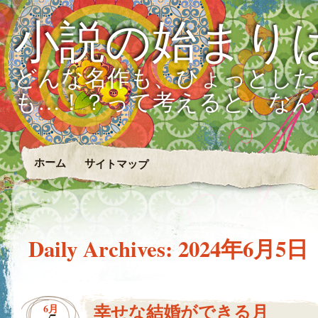
小説の始まり
どんな名作も、ひょっとした
も…！？って考えると、なん
ホーム
サイトマップ
Daily Archives:
2024年6月5日
幸せな結婚ができる月
6月