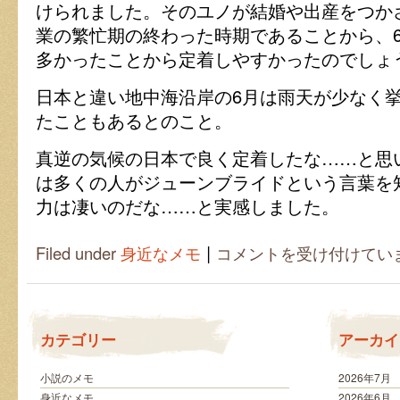
けられました。そのユノが結婚や出産をつか
業の繁忙期の終わった時期であることから、
多かったことから定着しやすかったのでしょ
日本と違い地中海沿岸の6月は雨天が少なく
たこともあるとのこと。
真逆の気候の日本で良く定着したな……と思
は多くの人がジューンブライドという言葉を
力は凄いのだな……と実感しました。
|
幸
Filed under
身近なメモ
コメントを受け付けてい
せ
な
結
婚
が
カテゴリー
アーカイ
で
き
る
小説のメモ
2026年7月
月
身近なメモ
2026年6月