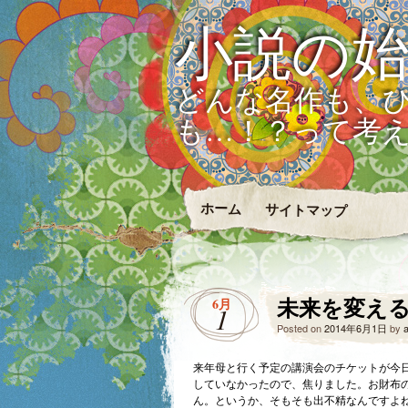
小説の
どんな名作も、
も…！？って考
ホーム
サイトマップ
未来を変え
6月
1
Posted on
2014年6月1日
by
来年母と行く予定の講演会のチケットが今
していなかったので、焦りました。お財布
ん。というか、そもそも出不精なんですよ