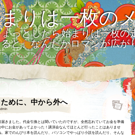
始まりは一枚の
ひょっとしたら始まりは一枚の
えると、なんだかロマンが広が
るために、中から外へ
admin
日届きました。代金引換とは聞いていたのですが、全然忘れていてお金を準備
の中にお金があってよかった！講演会なんてほとんど行ったことはありませ
ね。家でのんびり本を読んだり、パソコンでやっぱり小説を読んだり、そんな