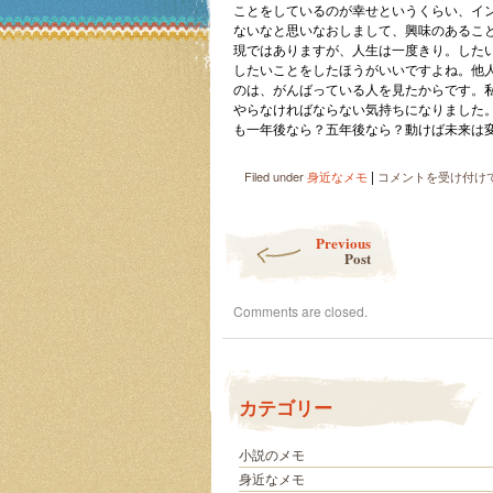
ことをしているのが幸せというくらい、イ
ないなと思いなおしまして、興味のあるこ
現ではありますが、人生は一度きり。した
したいことをしたほうがいいですよね。他
のは、がんばっている人を見たからです。
やらなければならない気持ちになりました
も一年後なら？五年後なら？動けば未来は
|
未
Filed under
身近なメモ
コメントを受け付け
来
を
Post navigation
変
Previous
え
Post
る
た
Comments are closed.
め
に、
中
か
ら
カテゴリー
外
へ
は
小説のメモ
身近なメモ