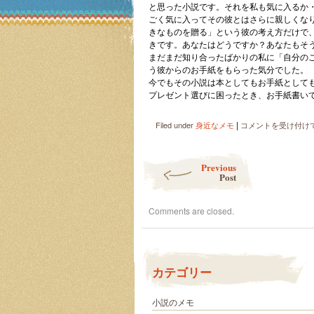
と思った小説です。それを私も気に入るか
ごく気に入ってその彼とはさらに親しくな
きなものを贈る」という彼の考え方だけで
きです。あなたはどうですか？あなたもそ
まだまだ知り合ったばかりの私に「自分の
う彼からのお手紙をもらった気分でした。
今でもその小説は本としてもお手紙として
プレゼント選びに困ったとき、お手紙書い
|
好
Filed under
身近なメモ
コメントを受け付け
き
な
Post navigation
も
Previous
の
Post
を
贈
Comments are closed.
る
は
カテゴリー
小説のメモ