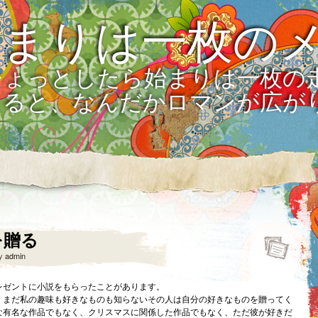
始まりは一枚の
ひょっとしたら始まりは一枚の
えると、なんだかロマンが広が
を贈る
y
admin
レゼントに小説をもらったことがあります。
。まだ私の趣味も好きなものも知らないその人は自分の好きなものを贈ってく
な有名な作品でもなく、クリスマスに関係した作品でもなく、ただ彼が好きだ