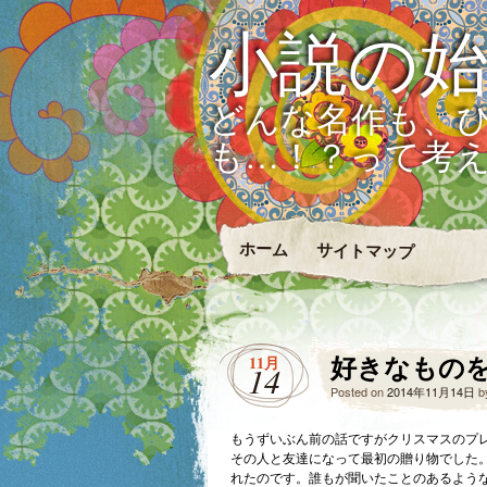
小説の
どんな名作も、
も…！？って考
ホーム
サイトマップ
好きなもの
11月
14
Posted on
2014年11月14日
b
もうずいぶん前の話ですがクリスマスのプ
その人と友達になって最初の贈り物でした
れたのです。誰もが聞いたことのあるよう