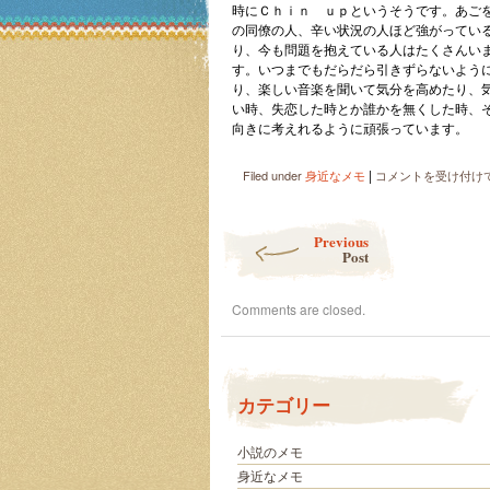
時にＣｈｉｎ ｕｐというそうです。あご
の同僚の人、辛い状況の人ほど強がってい
り、今も問題を抱えている人はたくさんい
す。いつまでもだらだら引きずらないよう
り、楽しい音楽を聞いて気分を高めたり、
い時、失恋した時とか誰かを無くした時、
向きに考えれるように頑張っています。
|
笑
Filed under
身近なメモ
コメントを受け付け
顔
を
Post navigation
忘
Previous
れ
Post
な
い
Comments are closed.
は
カテゴリー
小説のメモ
身近なメモ