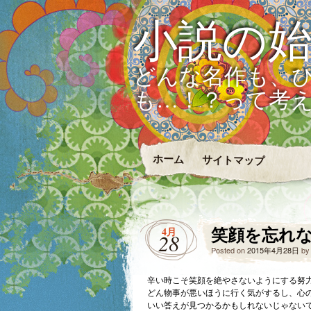
小説の
どんな名作も、
も…！？って考
ホーム
サイトマップ
笑顔を忘れ
4月
28
Posted on
2015年4月28日
b
辛い時こそ笑顔を絶やさないようにする努
どん物事が悪いほうに行く気がするし、心
いい答えが見つかるかもしれないじゃない