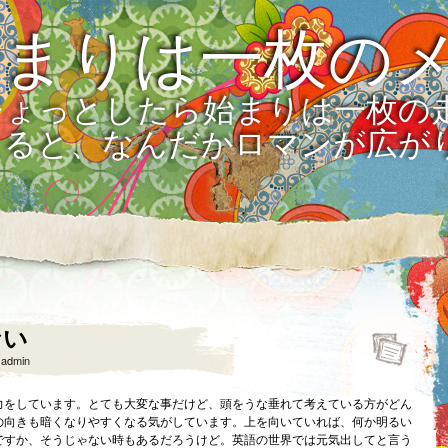
始まりは一枚の
ひょっとしたら始まりは一枚の
えると、なんだかロマンが広が
ない
y
admin
力をしています。とても大変な事だけど、頭をうな垂れて考えている方がどん
の向きも暗くなりやすくなる気がしています。上を向いていれば、何か明るい
ですか、そうじゃない時もあるだろうけど。英語の世界では元気出してと言う