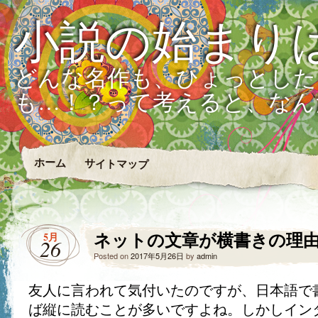
小説の始まり
どんな名作も、ひょっとした
も…！？って考えると、なん
ホーム
サイトマップ
ネットの文章が横書きの理
5月
26
Posted on
2017年5月26日
by
admin
友人に言われて気付いたのですが、日本語で
ば縦に読むことが多いですよね。しかしイン