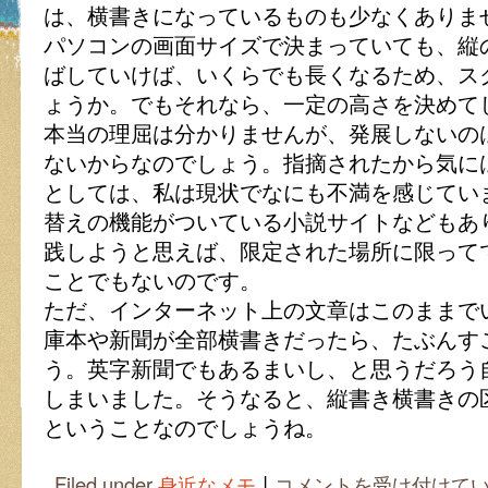
は、横書きになっているものも少なくありま
パソコンの画面サイズで決まっていても、縦
ばしていけば、いくらでも長くなるため、ス
ょうか。でもそれなら、一定の高さを決めて
本当の理屈は分かりませんが、発展しないの
ないからなのでしょう。指摘されたから気に
としては、私は現状でなにも不満を感じてい
替えの機能がついている小説サイトなどもあ
践しようと思えば、限定された場所に限って
ことでもないのです。
ただ、インターネット上の文章はこのままで
庫本や新聞が全部横書きだったら、たぶんす
う。英字新聞でもあるまいし、と思うだろう
しまいました。そうなると、縦書き横書きの
ということなのでしょうね。
|
ネ
Filed under
身近なメモ
コメントを受け付けて