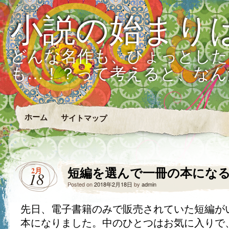
小説の始まり
どんな名作も、ひょっとした
も…！？って考えると、なん
ホーム
サイトマップ
短編を選んで一冊の本にな
2月
18
Posted on
2018年2月18日
by
admin
先日、電子書籍のみで販売されていた短編が
本になりました。中のひとつはお気に入りで