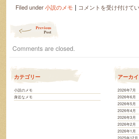
|
短
Filed under
小説のメモ
コメントを受け付けて
編
を
選
Post navigation
Previous
ん
Post
で
一
冊
Comments are closed.
の
本
に
な
る？
カテゴリー
アーカイ
は
小説のメモ
2026年7月
身近なメモ
2026年6月
2026年5月
2026年4月
2026年3月
2026年2月
2026年1月
2025年12月