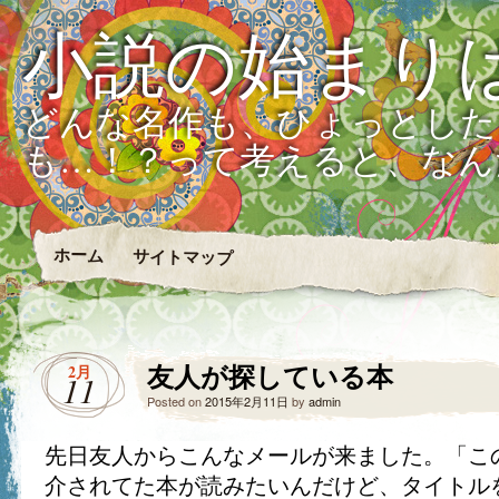
小説の始まり
どんな名作も、ひょっとした
も…！？って考えると、なん
ホーム
サイトマップ
友人が探している本
2月
11
Posted on
2015年2月11日
by
admin
先日友人からこんなメールが来ました。「こ
介されてた本が読みたいんだけど、タイトル