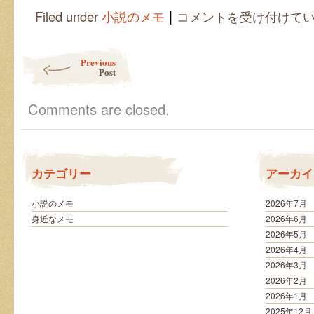
|
友
Filed under
小説のメモ
コメントを受け付けて
人
が
探
Post navigation
Previous
し
Post
て
い
る
Comments are closed.
本
は
カテゴリー
アーカイ
小説のメモ
2026年7月
身近なメモ
2026年6月
2026年5月
2026年4月
2026年3月
2026年2月
2026年1月
2025年12月