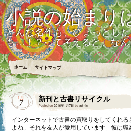
小説の始まり
どんな名作も、ひょっとした
も…！？って考えると、なん
ホーム
サイトマップ
新刊と古書リサイクル
1月
7
Posted on
2016年1月7日
by
admin
インターネットで古書の買取りをしてくれる
よね。それを友人が愛用しています。彼は職