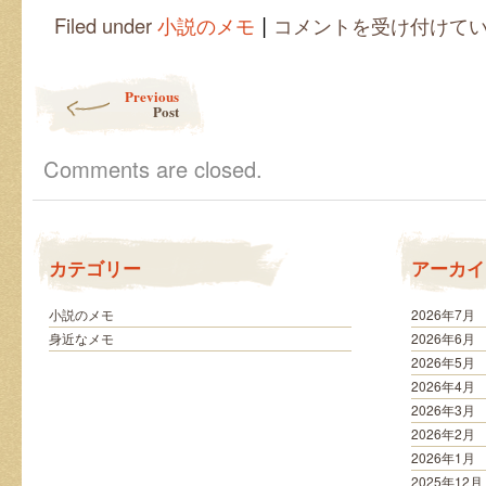
|
新
Filed under
小説のメモ
コメントを受け付けて
刊
と
古
Post navigation
Previous
書
Post
リ
サ
イ
Comments are closed.
ク
ル
は
カテゴリー
アーカイ
小説のメモ
2026年7月
身近なメモ
2026年6月
2026年5月
2026年4月
2026年3月
2026年2月
2026年1月
2025年12月