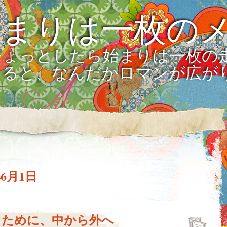
始まりは一枚の
ひょっとしたら始まりは一枚の
えると、なんだかロマンが広が
年6月1日
るために、中から外へ