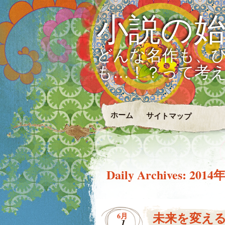
小説の
どんな名作も、
も…！？って考
ホーム
サイトマップ
Daily Archives:
2014
未来を変え
6月
1