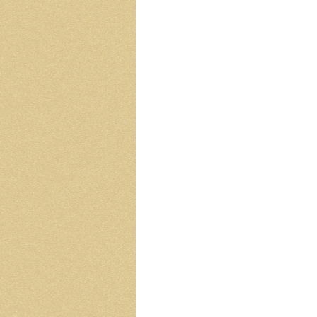
ら
外
へ
は