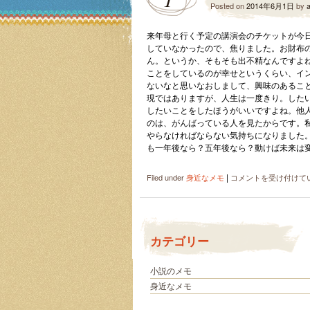
Posted on
2014年6月1日
by
来年母と行く予定の講演会のチケットが今
していなかったので、焦りました。お財布
ん。というか、そもそも出不精なんですよ
ことをしているのが幸せというくらい、イ
ないなと思いなおしまして、興味のあるこ
現ではありますが、人生は一度きり。した
したいことをしたほうがいいですよね。他
のは、がんばっている人を見たからです。
やらなければならない気持ちになりました
も一年後なら？五年後なら？動けば未来は
|
未
Filed under
身近なメモ
コメントを受け付けて
来
を
変
え
カテゴリー
る
た
め
小説のメモ
に、
身近なメモ
中
か